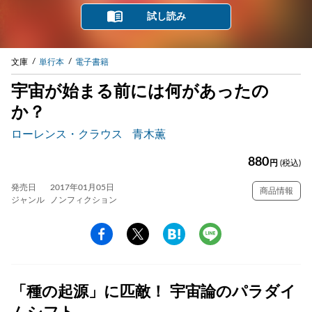
試し読み
文庫
単行本
電子書籍
宇宙が始まる前には何があったの
か？
ローレンス・クラウス
青木薫
880
円
(税込)
発売日
2017年01月05日
商品情報
ジャンル
ノンフィクション
「種の起源」に匹敵！ 宇宙論のパラダイ