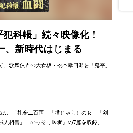
平犯科帳」続々映像化！
ー、新時代はじまる――
て、歌舞伎界の大看板・松本幸四郎を「鬼平」
には、「礼金二百両」「猫じゃらしの女」「剣
賊人相書」「のっそり医者」の7篇を収録。