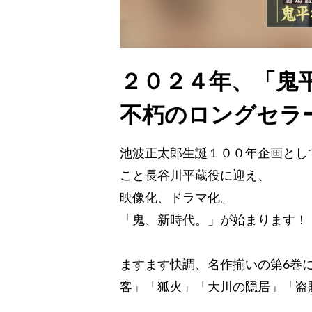
２０２４年、「鬼
不朽のロングセラ
池波正太郎生誕１００年企画とし
こと長谷川平蔵役に迎え、
映像化、ドラマ化。
「鬼、新時代。」が始まります！
ますます快調、名作揃いの第6巻
客」「狐火」「大川の隠居」「盗