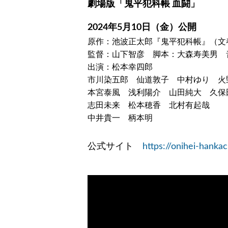
劇場版「鬼平犯科帳 血闘」
2024年5月10日（金）公開
原作：池波正太郎『鬼平犯科帳』（文
監督：山下智彦 脚本：大森寿美男 
出演：松本幸四郎
市川染五郎 仙道敦子 中村ゆり 火
本宮泰風 浅利陽介 山田純大 久保
志田未来 松本穂香 北村有起哉
中井貴一 柄本明
公式サイト
https://onihei-hank