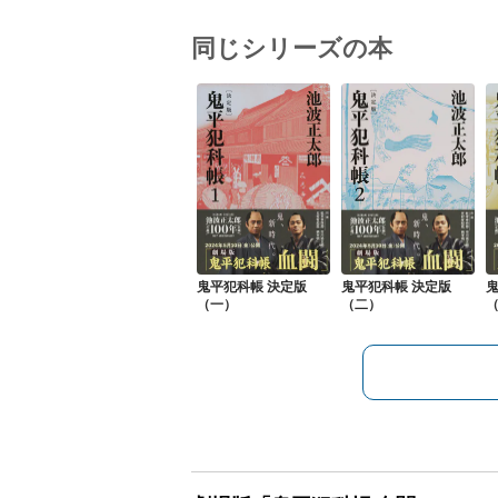
同じシリーズの本
鬼平犯科帳 決定版
鬼平犯科帳 決定版
鬼
（一）
（二）