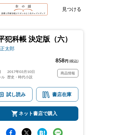
見つける
平犯科帳 決定版（六）
正太郎
858
円
(税込)
日
2017年03月10日
商品情報
ンル
歴史・時代小説
試し読み
書店在庫
ネット書店で購入