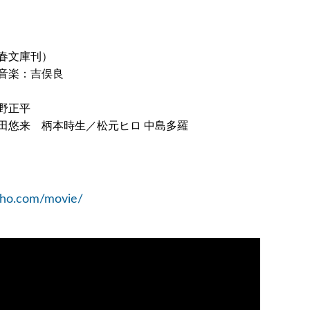
春文庫刊）
音楽：吉俣良
野正平
田悠来 柄本時生／松元ヒロ 中島多羅
acho.com/movie/