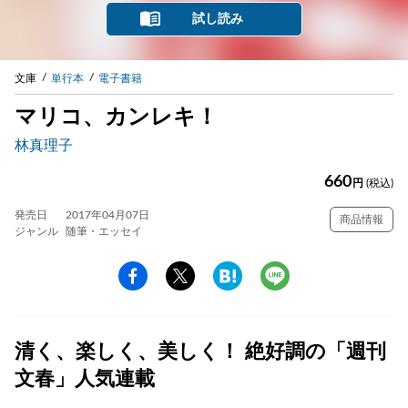
試し読み
文庫
単行本
電子書籍
マリコ、カンレキ！
林真理子
660
円
(税込)
発売日
2017年04月07日
商品情報
ジャンル
随筆・エッセイ
清く、楽しく、美しく！ 絶好調の「週刊
文春」人気連載