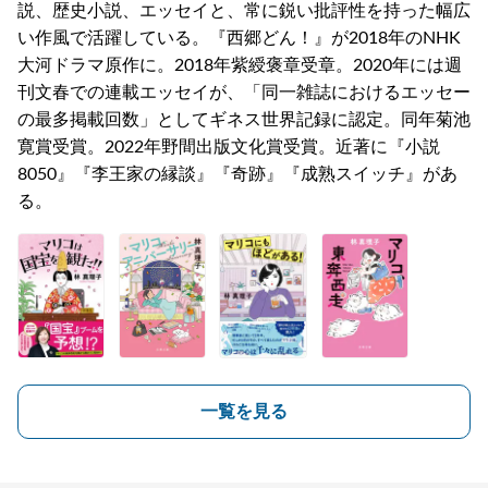
説、歴史小説、エッセイと、常に鋭い批評性を持った幅広
い作風で活躍している。『西郷どん！』が2018年のNHK
大河ドラマ原作に。2018年紫綬褒章受章。2020年には週
刊文春での連載エッセイが、「同一雑誌におけるエッセー
の最多掲載回数」としてギネス世界記録に認定。同年菊池
寛賞受賞。2022年野間出版文化賞受賞。近著に『小説
8050』『李王家の縁談』『奇跡』『成熟スイッチ』があ
る。
一覧を見る