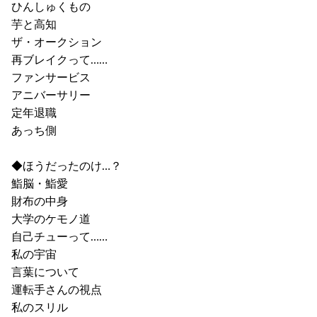
ひんしゅくもの
芋と高知
ザ・オークション
再ブレイクって……
ファンサービス
アニバーサリー
定年退職
あっち側
◆ほうだったのけ…？
鮨脳・鮨愛
財布の中身
大学のケモノ道
自己チューって……
私の宇宙
言葉について
運転手さんの視点
私のスリル