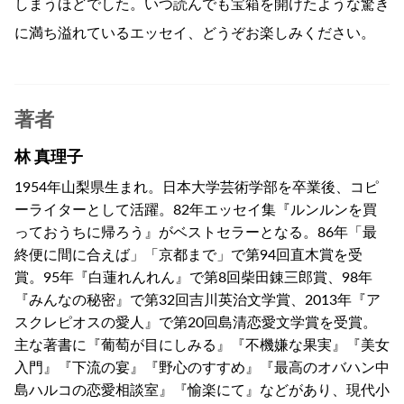
しまうほどでした。いつ読んでも宝箱を開けたような驚き
に満ち溢れているエッセイ、どうぞお楽しみください。
著者
林 真理子
1954年山梨県生まれ。日本大学芸術学部を卒業後、コピ
ーライターとして活躍。82年エッセイ集『ルンルンを買
っておうちに帰ろう』がベストセラーとなる。86年「最
終便に間に合えば」「京都まで」で第94回直木賞を受
賞。95年『白蓮れんれん』で第8回柴田錬三郎賞、98年
『みんなの秘密』で第32回吉川英治文学賞、2013年『ア
スクレピオスの愛人』で第20回島清恋愛文学賞を受賞。
主な著書に『葡萄が目にしみる』『不機嫌な果実』『美女
入門』『下流の宴』『野心のすすめ』『最高のオバハン中
島ハルコの恋愛相談室』『愉楽にて』などがあり、現代小