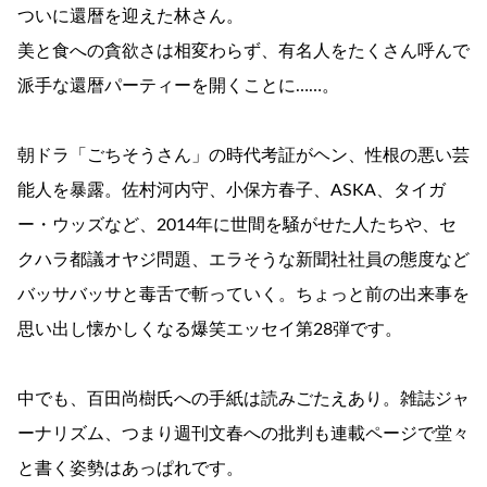
ついに還暦を迎えた林さん。
美と食への貪欲さは相変わらず、有名人をたくさん呼んで
派手な還暦パーティーを開くことに……。
朝ドラ「ごちそうさん」の時代考証がヘン、性根の悪い芸
能人を暴露。佐村河内守、小保方春子、ASKA、タイガ
ー・ウッズなど、2014年に世間を騒がせた人たちや、セ
クハラ都議オヤジ問題、エラそうな新聞社社員の態度など
バッサバッサと毒舌で斬っていく。ちょっと前の出来事を
思い出し懐かしくなる爆笑エッセイ第28弾です。
中でも、百田尚樹氏への手紙は読みごたえあり。雑誌ジャ
ーナリズム、つまり週刊文春への批判も連載ページで堂々
と書く姿勢はあっぱれです。