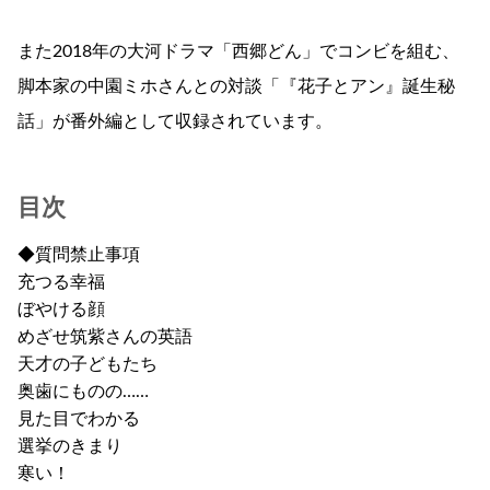
また2018年の大河ドラマ「西郷どん」でコンビを組む、
脚本家の中園ミホさんとの対談「『花子とアン』誕生秘
話」が番外編として収録されています。
目次
◆質問禁止事項
充つる幸福
ぼやける顔
めざせ筑紫さんの英語
天才の子どもたち
奥歯にものの……
見た目でわかる
選挙のきまり
寒い！