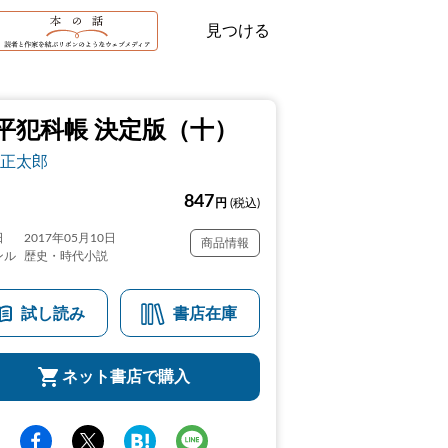
見つける
平犯科帳 決定版（十）
正太郎
847
円
(税込)
日
2017年05月10日
商品情報
ンル
歴史・時代小説
試し読み
書店在庫
ネット書店で購入