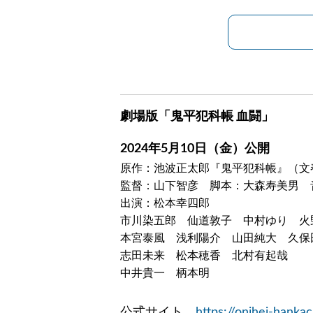
劇場版「鬼平犯科帳 血闘」
2024年5月10日（金）公開
原作：池波正太郎『鬼平犯科帳』（文
監督：山下智彦 脚本：大森寿美男 
出演：松本幸四郎
市川染五郎 仙道敦子 中村ゆり 火
本宮泰風 浅利陽介 山田純大 久保
志田未来 松本穂香 北村有起哉
中井貴一 柄本明
公式サイト
https://onihei-hank