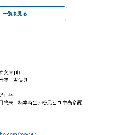
一覧を見る
春文庫刊）
音楽：吉俣良
野正平
田悠来 柄本時生／松元ヒロ 中島多羅
acho.com/movie/