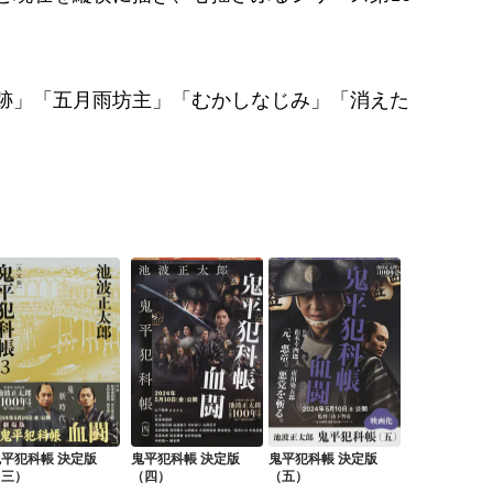
跡」「五月雨坊主」「むかしなじみ」「消えた
。
平犯科帳 決定版
鬼平犯科帳 決定版
鬼平犯科帳 決定版
（三）
（四）
（五）