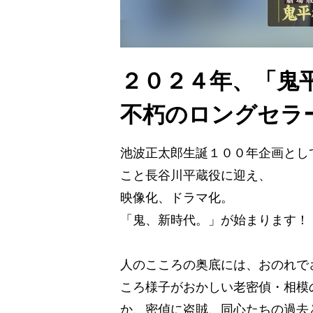
２０２４年、「鬼
不朽のロングセラ
池波正太郎生誕１００年企画とし
こと長谷川平蔵役に迎え、
映像化、ドラマ化。
「鬼、新時代。」が始まります！
人のこころの奥底には、おのれで
ころ様子がおかしい老密偵・相模
か、密偵に盗賊、同心たちの過去