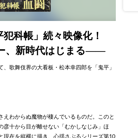
平犯科帳」続々映像化！
ー、新時代はじまる――
て、歌舞伎界の大看板・松本幸四郎を「鬼平」
さえわからぬ魔物が棲んでいるものだ。このと
の彦十から目が離せない「むかしなじみ」ほ
と現在を縦横に描き、心揺さぶるシリーズ第10