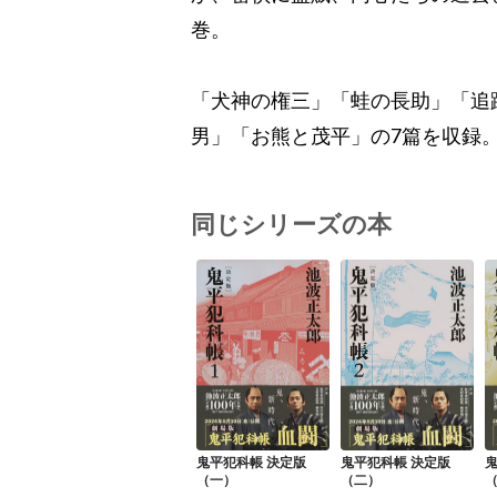
巻。
「犬神の権三」「蛙の長助」「追
男」「お熊と茂平」の7篇を収録
同じシリーズの本
鬼平犯科帳 決定版
鬼平犯科帳 決定版
鬼
（一）
（二）