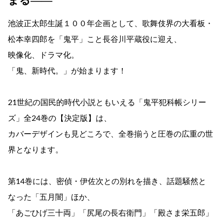
まる――
池波正太郎生誕１００年企画として、歌舞伎界の大看板・
松本幸四郎を「鬼平」こと長谷川平蔵役に迎え、
映像化、ドラマ化。
「鬼、新時代。」が始まります！
21世紀の国民的時代小説ともいえる「鬼平犯科帳シリー
ズ」全24巻の【決定版】は、
カバーデザインも見どころで、全巻揃うと圧巻の広重の世
界となります。
第14巻には、密偵・伊佐次との別れを描き、話題騒然と
なった「五月闇」ほか、
「あごひげ三十両」「尻尾の長右衛門」「殿さま栄五郎」