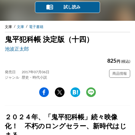
試し読み
文庫
文庫
電子書籍
鬼平犯科帳 決定版（十四）
池波正太郎
825
円
(税込)
発売日
2017年07月06日
商品情報
ジャンル
歴史・時代小説
２０２４年、「鬼平犯科帳」続々映像
化！ 不朽のロングセラー、新時代はじ