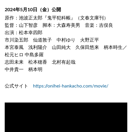
2024年5月10日（金）公開
原作：池波正太郎『鬼平犯科帳』（文春文庫刊）
監督：山下智彦 脚本：大森寿美男 音楽：吉俣良
出演：松本幸四郎
市川染五郎 仙道敦子 中村ゆり 火野正平
本宮泰風 浅利陽介 山田純大 久保田悠来 柄本時生／
松元ヒロ 中島多羅
志田未来 松本穂香 北村有起哉
中井貴一 柄本明
公式サイト
https://onihei-hankacho.com/movie/