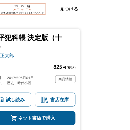
見つける
平犯科帳 決定版（十
）
正太郎
825
円
(税込)
日
2017年08月04日
商品情報
ンル
歴史・時代小説
試し読み
書店在庫
ネット書店で購入