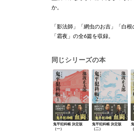
か。
「影法師」「網虫のお吉」「白根
「霜夜」の全6篇を収録。
同じシリーズの本
鬼平犯科帳 決定版
鬼平犯科帳 決定版
鬼
（一）
（二）