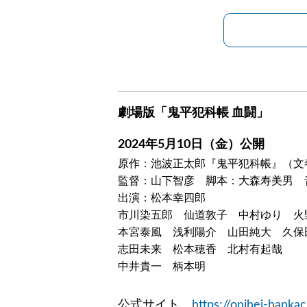
劇場版「鬼平犯科帳 血闘」
2024年5月10日（金）公開
原作：池波正太郎『鬼平犯科帳』（文
監督：山下智彦 脚本：大森寿美男 
出演：松本幸四郎
市川染五郎 仙道敦子 中村ゆり 火
本宮泰風 浅利陽介 山田純大 久保
志田未来 松本穂香 北村有起哉
中井貴一 柄本明
公式サイト
https://onihei-hank