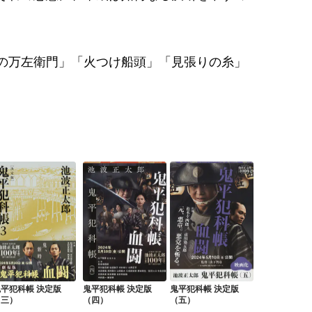
の万左衛門」「火つけ船頭」「見張りの糸」
平犯科帳 決定版
鬼平犯科帳 決定版
鬼平犯科帳 決定版
（三）
（四）
（五）