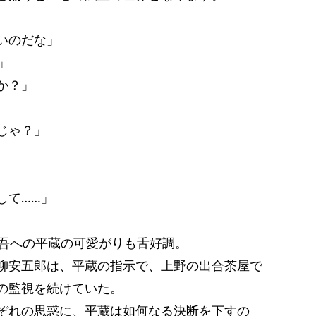
いのだな」
」
か？」
じゃ？」
して……」
忠吾への平蔵の可愛がりも舌好調。
柳安五郎は、平蔵の指示で、上野の出合茶屋で
の監視を続けていた。
ぞれの思惑に、平蔵は如何なる決断を下すの