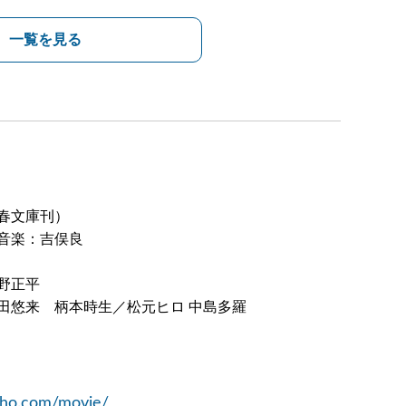
一覧を見る
春文庫刊）
音楽：吉俣良
野正平
田悠来 柄本時生／松元ヒロ 中島多羅
acho.com/movie/