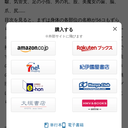
皺、気管支、足の小指、男の乳、股、美魔女の歯、脳、
爪、尻……
目次を見ると、まずは身体の各部位の名称が56コもずら
りと並んでいて壮観。取り上げる部位が群さんらしくユー
購入する
※外部サイトに飛びます
モアたっぷりで、読み始めると思わず吹き出して、やがて
抱腹絶倒となる文章の連続。老いは誰しもに訪れるもので
すが、手のシミが北斗七星の形になっても、テレビの女性
の甲高い声が「るれるれるらるら」と聞こえても、寝起き
の自分の顔が男か女か分からなくなっても、「とにかく無
理せず、あたふたしない！」。まさに、アンチエイジング
に対するアンチ★エッセイなのです。読んで笑ってほっこ
りして、来たる老いを迎え入れましょう!!
単行本
電子書籍