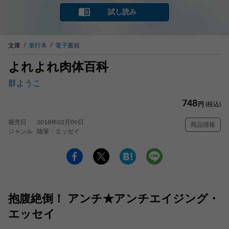
試し読み
文庫
単行本
電子書籍
よれよれ肉体百科
群ようこ
748
円
(税込)
発売日
2018年02月09日
商品情報
ジャンル
随筆・エッセイ
抱腹絶倒！ アンチ★アンチエイジング・
エッセイ