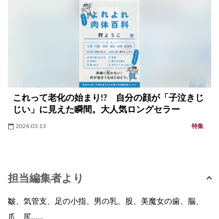
これって老化の始まり!? 自分の顔が「子泣きじ
じい」に見えた瞬間。大人気ロングセラー
2024.03.13
特集
担当編集者より
皺、気管支、足の小指、男の乳、股、美魔女の歯、脳、
爪、尻……