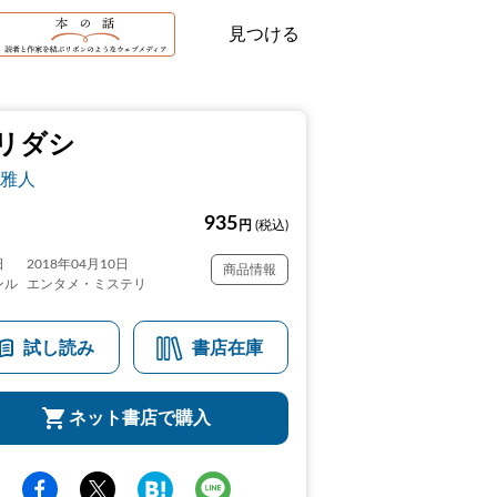
見つける
リダシ
雅人
935
円
(税込)
日
2018年04月10日
商品情報
ンル
エンタメ・ミステリ
試し読み
書店在庫
ネット書店で購入