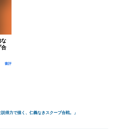
的な
プ合
書評
な説得力で描く、仁義なきスクープ合戦。」