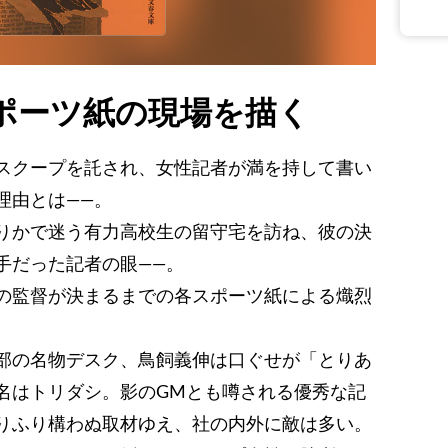
ポーツ紙の現場を描く
スクープを託され、女性記者が満を持して書い
理由とは――。
りかで迷う有力高校生の留守宅を訪ね、彼の決
手だった記者の眼――。
の監督が決まるまでの各スポーツ紙による熾烈
部の名物デスク、鳥飼義伸は口ぐせが「とりあ
名はトリダシ。影のGMとも噂される優秀な記
りふり構わぬ取材ゆえ、社の内外に敵は多い。