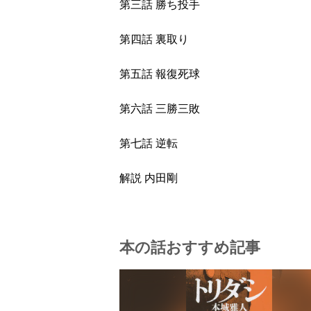
第三話 勝ち投手
第四話 裏取り
第五話 報復死球
第六話 三勝三敗
第七話 逆転
解説 内田剛
本の話おすすめ記事