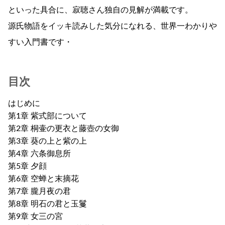
といった具合に、寂聴さん独自の見解が満載です。
源氏物語をイッキ読みした気分になれる、世界一わかりや
すい入門書です・
目次
はじめに
第1章 紫式部について
第2章 桐壷の更衣と藤壺の女御
第3章 葵の上と紫の上
第4章 六条御息所
第5章 夕顔
第6章 空蝉と末摘花
第7章 朧月夜の君
第8章 明石の君と玉鬘
第9章 女三の宮