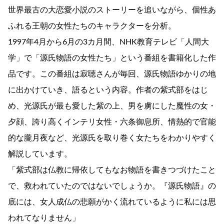
世界最古の大恋愛小説のストーリーを追いながら、個性あ
ふれる王朝の女性たちのキャラクターを分析。
1997年4月から6月の3カ月間、NHK教育テレビ「人間大
学」で「源氏物語の女性たち」という番組を書籍化した作
品です。この番組は寂聴さんが毎回、源氏物語ゆかりの地
に出かけていき、語るという内容。作者の紫式部をはじ
め、光源氏が最も愛した紫の上、男を虜にした魔性の女・
夕顔、誇り高くインテリ女性・六条御息所、情熱的で官能
的な朧月夜など、光源氏を取り巻く女たちをわかりやすく
解説しています。
「紫式部は仏教に帰依してもなお物語を書きつづけたこと
で、救われていたのではないでしょうか。『源氏物語』の
底には、女人成仏の悲願がかく流れているように私には思
われてなりません」