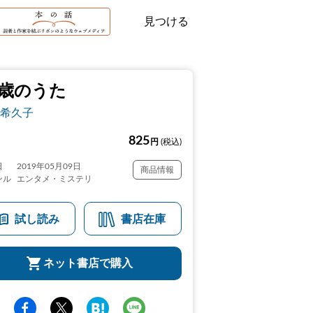
見つける
7歳のうた
希久子
825
円
(税込)
日
2019年05月09日
商品情報
ンル
エンタメ・ミステリ
試し読み
書店在庫
ネット書店で購入