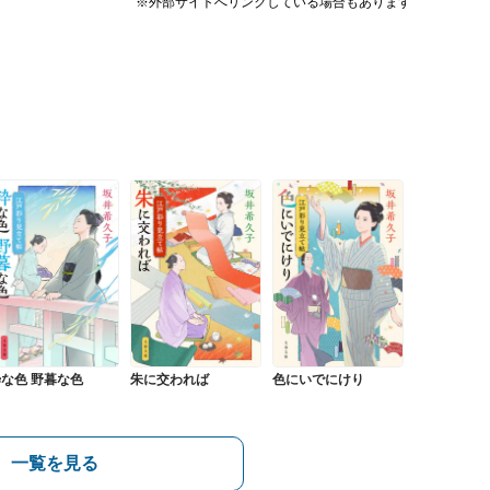
※外部サイトへリンクしている場合もあります
な色 野暮な色
朱に交われば
色にいでにけり
一覧を見る