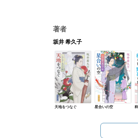
著者
坂井 希久子
天地をつなぐ
星合いの空
粋