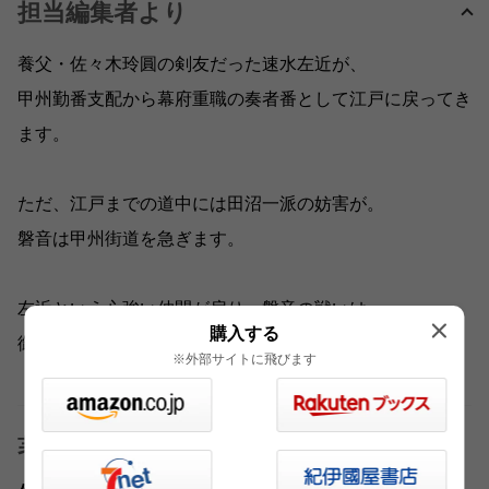
担当編集者より
養父・佐々木玲圓の剣友だった速水左近が、
甲州勤番支配から幕府重職の奏者番として江戸に戻ってき
ます。
ただ、江戸までの道中には田沼一派の妨害が。
磐音は甲州街道を急ぎます。
左近という心強い仲間が戻り、磐音の戦いは
購入する
御三家や譜代をも巻き込んだ、新たな局面を迎えます。
※外部サイトに飛びます
著者