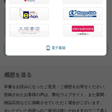
佐伯 泰英
電子書籍
一覧を見る
感想を送る
本書をお読みになったご意見・ご感想をお寄せください。
投稿されたお客様の声は、弊社ウェブサイト、また新聞・
雑誌広告などに掲載させていただく場合がございます。
※いただいた内容へのご返信は致しかねますのでご了承く