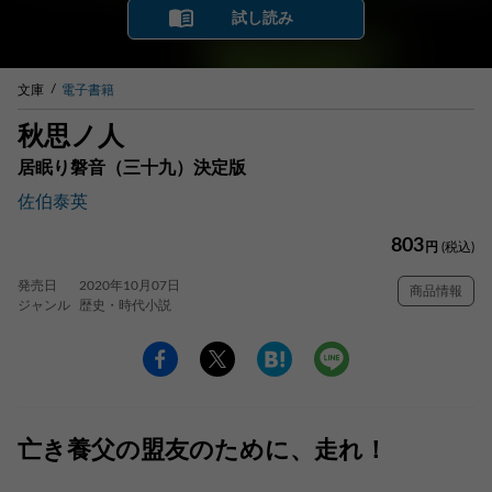
試し読み
文庫
電子書籍
秋思ノ人
居眠り磐音（三十九）決定版
佐伯泰英
803
円
(税込)
発売日
2020年10月07日
商品情報
ジャンル
歴史・時代小説
亡き養父の盟友のために、走れ！