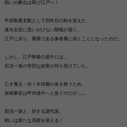
戦いの舞台は再び江戸へ！
甲府勤番支配として四年目の秋を迎えた
速水左近に思いがけない朗報が届く。
江戸に戻り、重職である奏者番に就くことになったのだ。
しかし、江戸帰着の道中には、
田沼一派の苛烈な妨害が待ち受けていた。
亡き養父・佐々木玲圓の友を救うため、
坂崎磐音は甲州道中へと急ぐのだが……。
田沼一派と、対する譜代派。
戦いは新たな局面を迎える！