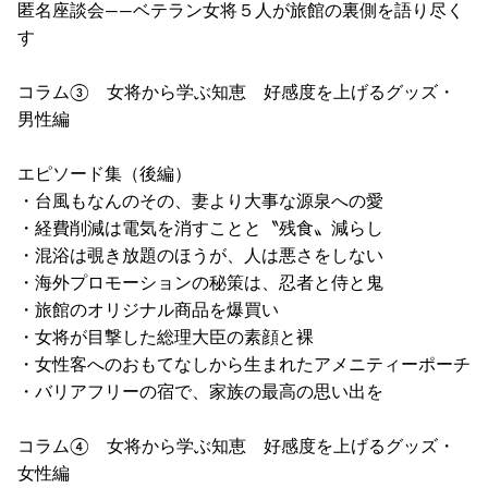
匿名座談会――ベテラン女将５人が旅館の裏側を語り尽く
す
コラム③ 女将から学ぶ知恵 好感度を上げるグッズ・
男性編
エピソード集（後編）
・台風もなんのその、妻より大事な源泉への愛
・経費削減は電気を消すことと〝残食〟減らし
・混浴は覗き放題のほうが、人は悪さをしない
・海外プロモーションの秘策は、忍者と侍と鬼
・旅館のオリジナル商品を爆買い
・女将が目撃した総理大臣の素顔と裸
・女性客へのおもてなしから生まれたアメニティーポーチ
・バリアフリーの宿で、家族の最高の思い出を
コラム④ 女将から学ぶ知恵 好感度を上げるグッズ・
女性編