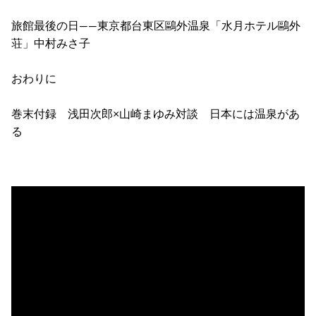
旅館最後の日――東京都台東区鷗外温泉「水月ホテル鷗外
荘」中村みさ子
おわりに
巻末付録 浅田次郎×山崎まゆみ対談 日本には温泉があ
る