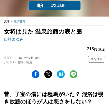
試し読み
文庫
電子書籍
女将は見た 温泉旅館の表と裏
山崎まゆみ
715
円
(税込)
発売日
2020年12月08日
商品情報
ジャンル
趣味・実用
昔、子宝の湯には種馬がいた？ 混浴は覗
き放題のほうが人は悪さをしない？