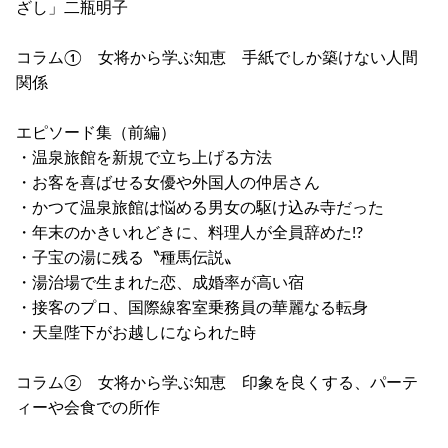
ざし」二瓶明子
コラム① 女将から学ぶ知恵 手紙でしか築けない人間
関係
エピソード集（前編）
・温泉旅館を新規で立ち上げる方法
・お客を喜ばせる女優や外国人の仲居さん
・かつて温泉旅館は悩める男女の駆け込み寺だった
・年末のかきいれどきに、料理人が全員辞めた!?
・子宝の湯に残る〝種馬伝説〟
・湯治場で生まれた恋、成婚率が高い宿
・接客のプロ、国際線客室乗務員の華麗なる転身
・天皇陛下がお越しになられた時
コラム② 女将から学ぶ知恵 印象を良くする、パーテ
ィーや会食での所作