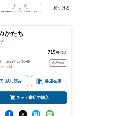
見つける
のかたち
子
715
円
(税込)
日
2021年02月09日
商品情報
ンル
小説
試し読み
書店在庫
ネット書店で購入