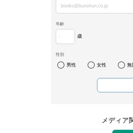
年齢
歳
性別
男性
女性
無
メディア