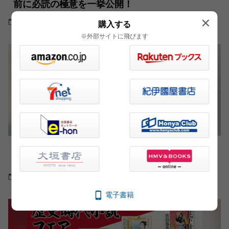
前に必読の極意を一挙公開！
2022.04.28
特集
購入する
※外部サイトに飛びます
藍鼠、瓶覗、鉄御納戸…どんな「色」かご存知で
すか？ 江戸の色彩から生まれる人情物語
2021.08.12
書評
電子書籍