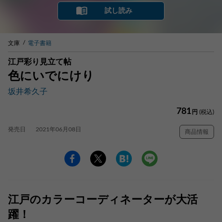
試し読み
文庫
電子書籍
江戸彩り見立て帖
色にいでにけり
坂井希久子
781
円
(税込)
発売日
2021年06月08日
商品情報
江戸のカラーコーディネーターが大活
躍！