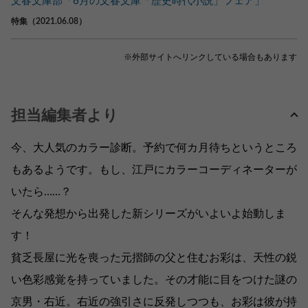
文春文庫部「6月の文春文庫「歴史時代小説」フェア」
特集（2021.06.08）
※外部サイトへリンクしている場合もあります
担当編集者より
今、大人気のカラー診断。予約で何カ月待ちというところ
もあるようです。もし、江戸にカラーコーディネーターが
いたら……？
そんな発想から出発した新シリーズがいよいよ始動しま
す！
貧乏長屋に光を喪った元摺師の父と住むお彩は、天性の鋭
い色彩感覚を持っていました。その才能に目をつけた謎の
京男・右近。右近の強引さに反発しつつも、お彩は彼が持