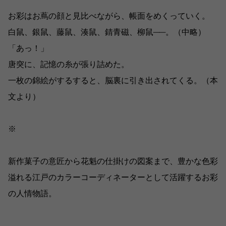
お彩はお蔦の顔と見比べながら、帳面をめくっていく。
白鼠、銀鼠、藤鼠、湊鼠、錆青磁、柳鼠──。（中略）
「あっ！」
唐突に、記憶の糸が張り詰めた。
一枚の錦絵がするすると、脳裏に引き出されてくる。（本
文より）
※
新作菓子の意匠から花魁の仕掛けの図案まで、豊かな色彩
溢れる江戸のカラーコーディネーターとして活躍するお彩
の人情物語。