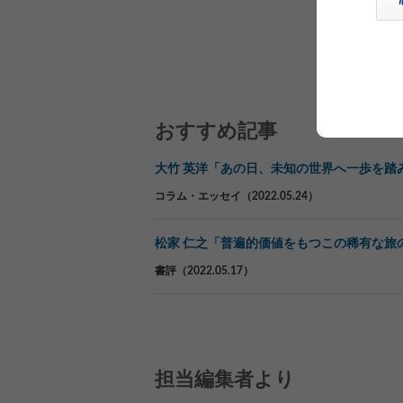
おすすめ記事
大竹 英洋「あの日、未知の世界へ一歩を踏
コラム・エッセイ（2022.05.24）
松家 仁之「普遍的価値をもつこの稀有な旅
書評（2022.05.17）
担当編集者より