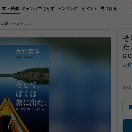
本・雑誌
ジャンルでさがす
ランキング
イベント
見つける
りの森 ノースウッズ
そ
た
はじ
大竹
発売