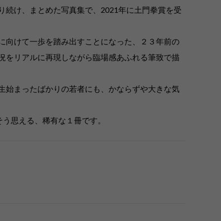
続け、まとめた写真集で、2021年に土門拳賞を受
に向けて一歩を踏み出すことになった、２３年前の
況をリアルに再現しながら臨場感あふれる筆致で描
生始まったばかりの若者にも、かならずや大きな気
そう思える、稀有な１冊です。