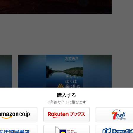
購入する
※外部サイトに飛びます
み出
普遍的価値をもつこの稀有な旅の記
録に、読者は思わず膝をのりだすに
違いない
エッセイ