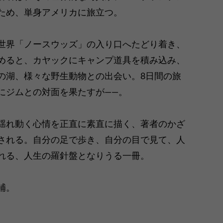
ため、単身アメリカに旅立つ。
世界「ノースウッズ」の入り口へたどり着き、
めると、カヤックにキャンプ道具を積み込み、
の湖、様々な野生動物との出会い。8日間の旅
にジムとの対面を果たすが――。
揺れ動く心情を正直に素直に描く、著者のかざ
される。自分の足で歩き、自分の目で見て、人
れる、人生の羅針盤となりうる一冊。
補。