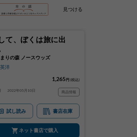
見つける
して、ぼくは旅に出
。
まりの森 ノースウッズ
英洋
1,265
円
(税込)
日
2022年05月10日
商品情報
試し読み
書店在庫
ネット書店で購入