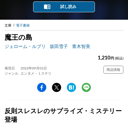
試し読み
文庫
電子書籍
魔王の島
ジェローム・ルブリ
坂田雪子
青木智美
1,210
円
(税込)
発売日
2022年09月01日
商品情報
ジャンル
エンタメ・ミステリ
反則スレスレのサプライズ・ミステリー
登場