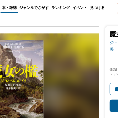
本・雑誌
ジャンルでさがす
ランキング
イベント
見つける
魔
ジェ
美
発売
ジャ