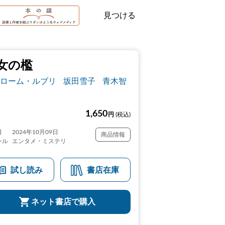
見つける
女の檻
ローム・ルブリ
坂田雪子
青木智
1,650
円
(税込)
日
2024年10月09日
商品情報
ンル
エンタメ・ミステリ
試し読み
書店在庫
ネット書店で購入