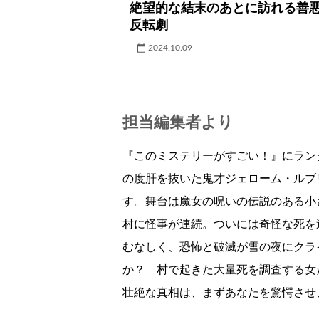
絶望的な結末のあとに訪れる善
反転劇
2024.10.09
担当編集者より
『このミステリーがすごい！』にラン
の度肝を抜いた鬼才ジェローム・ルブ
す。舞台は魔女の呪いの伝説のある小
村に怪事が連続。ついには奇怪な死を
むなしく、恐怖と破滅が雪の夜にクラ
か？ 村で起きた大量死を調査する女
壮絶な真相は、まずあなたを驚愕させ