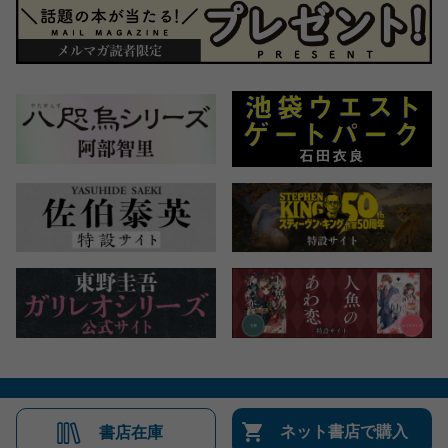
会社概要
自費出版のご案内
お問合せ
ネット書店で購入
書店在庫
株式会社文藝春秋
文春オンライン
Number Web
CREA WEB