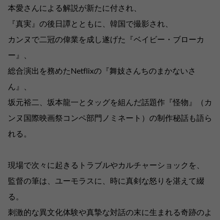
本愛さんによる解説が新たに付され、
『真実』の後日譚とともに、韓国で撮影され、
カンヌで二冠の偉業を成し遂げた『ベイビー・ブローカ
ー』、
総合演出を務めたNetflixの『舞妓さんちのまかないさ
ん』、
坂元裕二、坂本龍一とタッグを組んだ話題作『怪物』（カ
ンヌ国際映画祭コンペ部門ノミネート）の制作秘話も語ら
れる。
現場で次々に起きるトラブルやカルチャーショックを、
監督の筆は、ユーモラスに、時に真剣な怒りを湛えて綴
る。
刺激的な異文化体験や真摯な対話の末に生まれる奇跡のよ