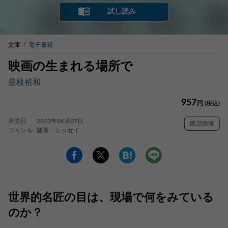
試し読み
文庫
電子書籍
映画の生まれる場所で
是枝裕和
957
円
(税込)
発売日
2023年06月07日
商品情報
ジャンル
随筆・エッセイ
世界的名匠の目は、現場で何をみている
のか？