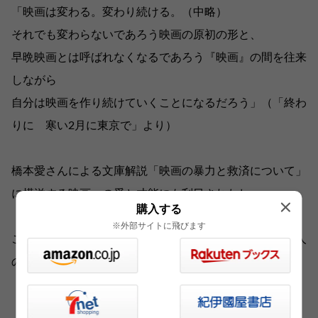
「映画は変わる。変わり続ける。（中略）
それでも変わらないであろう映画の原初の形と、
早晩映画とは呼ばれなくなるであろう『映画』の間を往来
しながら
自分は映画を作り続けていくことになるだろう」（「終わ
りに 寒い2月に東京で」より）
橋本愛さんによる文庫解説「映画の暴力と救済について」
に横溢する映画への愛と才能にも刮目されたし。
購入する
※外部サイトに飛びます
この本は、すべてのクリエイター、何かを生み出したい人
のためのバイブルだ。