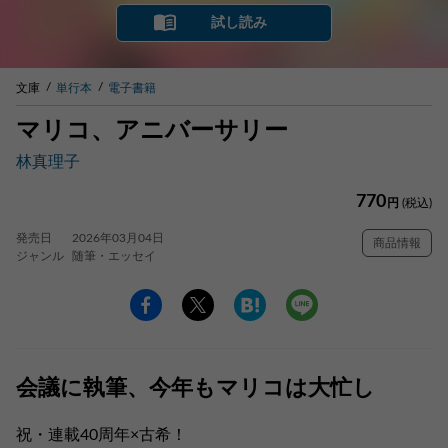
試し読み
文庫
単行本
電子書籍
マリコ、アニバーサリー
林真理子
770
円
(税込)
発売日
2026年03月04日
商品情報
ジャンル
随筆・エッセイ
会議に執筆、今年もマリコは大忙し
祝・連載40周年×古希！