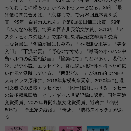
ーライターとして活躍。82年エッセイ集『ルンルンを買
っておうちに帰ろう』がベストセラーとなる。86年「最
終便に間に合えば」「京都まで」で第94回直木賞を受
賞。95年『白蓮れんれん』で第8回柴田錬三郎賞、98年
『みんなの秘密』で第32回吉川英治文学賞、2013年『ア
スクレピオスの愛人』で第20回島清恋愛文学賞を受賞。
主な著書に『葡萄が目にしみる』『不機嫌な果実』『美女
入門』『下流の宴』『野心のすすめ』『最高のオバハン中
島ハルコの恋愛相談室』『愉楽にて』などがあり、現代小
説、歴史小説、エッセイと、常に鋭い批評性を持った幅広
い作風で活躍している。『西郷どん！』が2018年のNHK
大河ドラマ原作に。2018年紫綬褒章受章。2020年には週
刊文春での連載エッセイが、「同一雑誌におけるエッセー
の最多掲載回数」としてギネス世界記録に認定。同年菊池
寛賞受賞。2022年野間出版文化賞受賞。近著に『小説
8050』『李王家の縁談』『奇跡』『成熟スイッチ』があ
る。