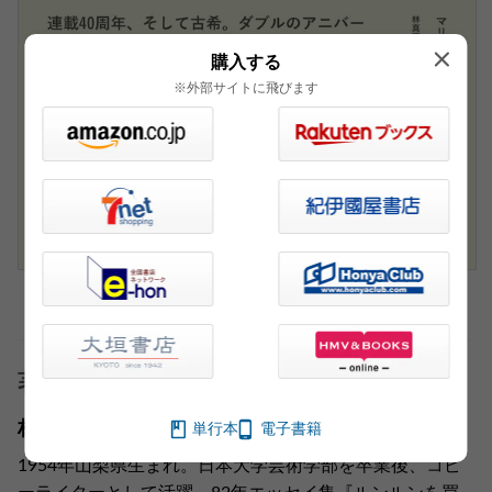
購入する
※外部サイトに飛びます
著者
林 真理子
単行本
電子書籍
1954年山梨県生まれ。日本大学芸術学部を卒業後、コピ