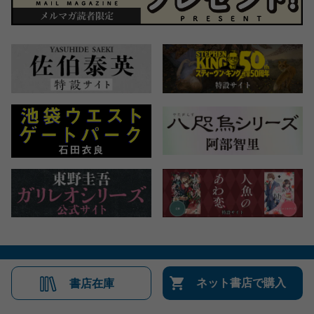
会社概要
自費出版のご案内
お問合せ
ネット書店で購入
書店在庫
株式会社文藝春秋
文春オンライン
Number Web
CREA WEB
Copyright © Bungeishunju Ltd.