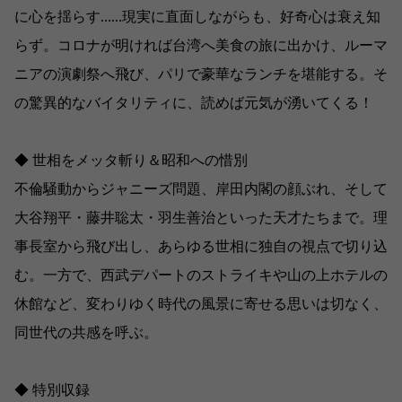
に心を揺らす……現実に直面しながらも、好奇心は衰え知
らず。コロナが明ければ台湾へ美食の旅に出かけ、ルーマ
ニアの演劇祭へ飛び、パリで豪華なランチを堪能する。そ
の驚異的なバイタリティに、読めば元気が湧いてくる！
◆ 世相をメッタ斬り＆昭和への惜別
不倫騒動からジャニーズ問題、岸田内閣の顔ぶれ、そして
大谷翔平・藤井聡太・羽生善治といった天才たちまで。理
事長室から飛び出し、あらゆる世相に独自の視点で切り込
む。一方で、西武デパートのストライキや山の上ホテルの
休館など、変わりゆく時代の風景に寄せる思いは切なく、
同世代の共感を呼ぶ。
◆ 特別収録