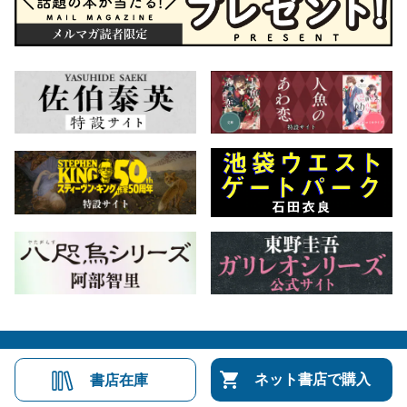
会社概要
自費出版のご案内
お問合せ
ネット書店で購入
書店在庫
株式会社文藝春秋
文春オンライン
Number Web
CREA WEB
Copyright © Bungeishunju Ltd.