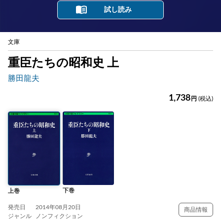
試し読み
文庫
重臣たちの昭和史 上
勝田龍夫
1,738
円
(税込)
下巻
上巻
発売日
2014年08月20日
商品情報
ジャンル
ノンフィクション