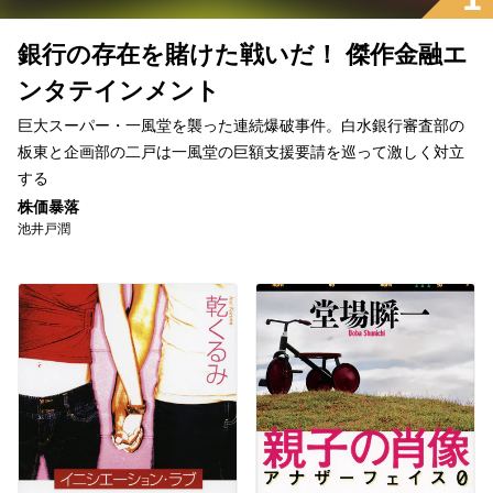
銀行の存在を賭けた戦いだ！ 傑作金融エ
ンタテインメント
巨大スーパー・一風堂を襲った連続爆破事件。白水銀行審査部の
板東と企画部の二戸は一風堂の巨額支援要請を巡って激しく対立
する
株価暴落
池井戸潤