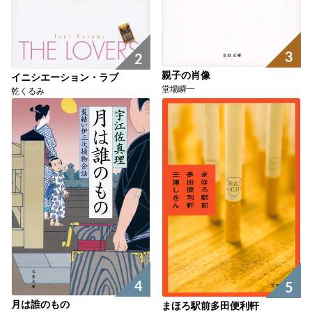
3
2
親子の肖像
イニシエーション・ラブ
堂場瞬一
乾くるみ
4
5
月は誰のもの
まほろ駅前多田便利軒