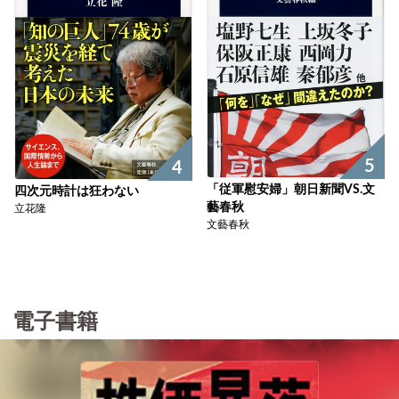
5
4
「従軍慰安婦」朝日新聞VS.文
四次元時計は狂わない
藝春秋
立花隆
文藝春秋
電子書籍