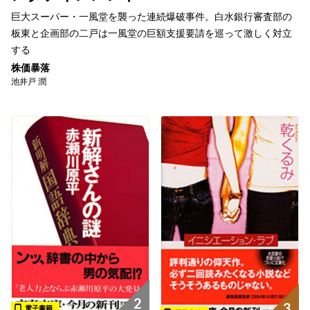
巨大スーパー・一風堂を襲った連続爆破事件。白水銀行審査部の
板東と企画部の二戸は一風堂の巨額支援要請を巡って激しく対立
する
株価暴落
池井戸 潤
2
3
電子書籍