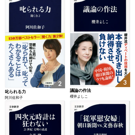
3
2
議論の作法
叱られる力
櫻井よしこ
阿川佐和子