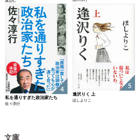
真山仁
5
4
逢沢りく 上
私を通りすぎた政治家たち
ほしよりこ
佐々淳行
文庫