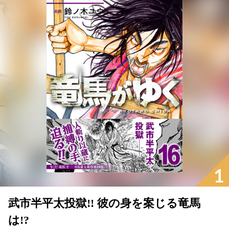
1
武市半平太投獄!! 彼の身を案じる竜馬
は!?