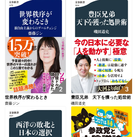
2
3
世界秩序が変わるとき
豊臣兄弟 天下を獲った処世術
齋藤ジン
磯田道史