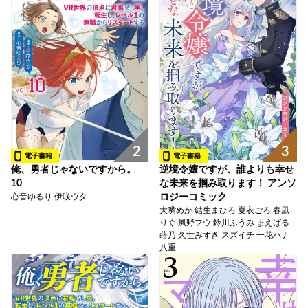
2
3
電子書籍
電子書籍
俺、勇者じゃないですから。
逆境令嬢ですが、誰よりも幸せ
10
な未来を掴み取ります！ アンソ
心音ゆるり 伊咲ウタ
ロジーコミック
大嘴めか 結生まひろ 夏衣ごろ 春凪
りぐ 風野フウ 鈴川ふうみ まえばる
蒔乃 久世みずき スズイチ 一花ハナ
八重