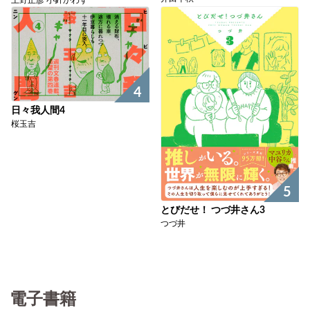
上野正彦 小針かわず
4
日々我人間4
桜玉吉
5
とびだせ！ つづ井さん3
つづ井
電子書籍