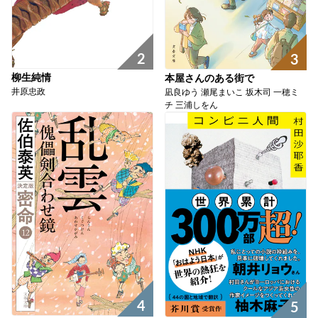
2
3
柳生純情
本屋さんのある街で
井原忠政
凪良ゆう 瀬尾まいこ 坂木司 一穂ミ
チ 三浦しをん
4
5