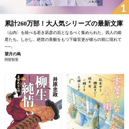
1
累計260万部！大人気シリーズの最新文庫
〈山内〉を統べる若き凪彦の后となるべく集められた、四人の姫
君たち。しかし、絶世の美貌をもつ下級官吏が彼らの前に現れて
――。
望月の烏
阿部智里