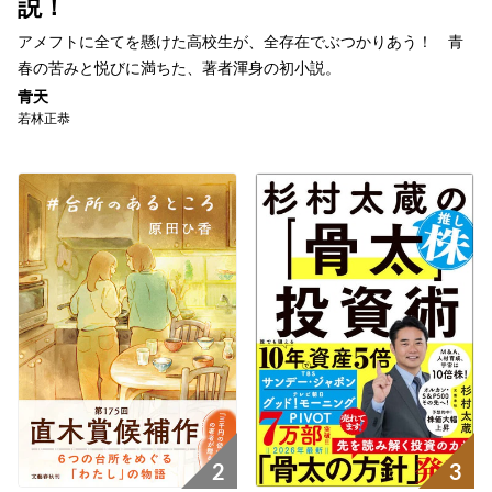
説！
アメフトに全てを懸けた高校生が、全存在でぶつかりあう！ 青
春の苦みと悦びに満ちた、著者渾身の初小説。
青天
若林正恭
2
3