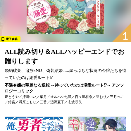
1
電子書籍
ALL読み切り＆ALLハッピーエンドでお
贈りします
婚約破棄、追放END、偽装結婚……崖っぷちな状況の令嬢たちを待
っていたのは溺愛ルート!?
不遇令嬢の華麗なる逆転 ～待っていたのは溺愛ルート!?～ アンソ
ロジーコミック
炬とうや／押川いい／葉月／オルハシ七澄／百々凪柑奈／羽おり／三月べに
／鈴宮／満原こもじ／三香／辺野夏子／志波咲良