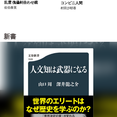
乱雲 傀儡剣合わせ鏡
コンビニ人間
佐伯泰英
村田沙耶香
新書