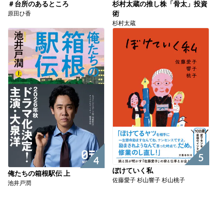
＃台所のあるところ
杉村太蔵の推し株「骨太」投資
原田ひ香
術
杉村太蔵
5
4
ぼけていく私
俺たちの箱根駅伝 上
佐藤愛子 杉山響子 杉山桃子
池井戸潤