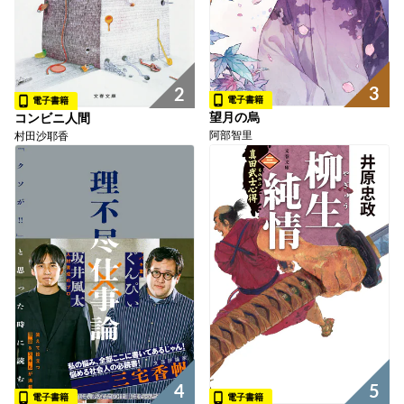
3
2
電子書籍
電子書籍
望月の烏
コンビニ人間
阿部智里
村田沙耶香
4
5
電子書籍
電子書籍