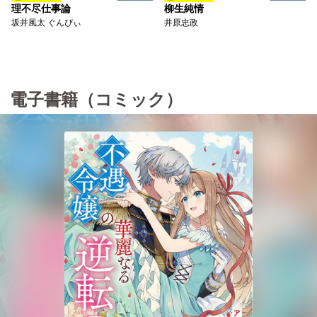
理不尽仕事論
柳生純情
坂井風太 ぐんぴぃ
井原忠政
電子書籍（コミック）