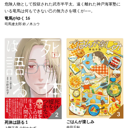
危険人物として投獄された武市半平太。遠く離れた神戸海軍塾に
いる竜馬は何もできない己の無力さを嘆くが――。
竜馬がゆく 16
司馬遼太郎 鈴ノ木ユウ
3
2
ごはんが楽しみ
死体は語る 1
井田千秋