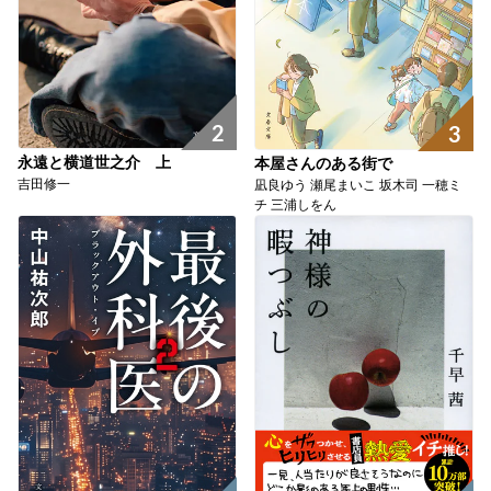
2
3
永遠と横道世之介 上
本屋さんのある街で
吉田修一
凪良ゆう 瀬尾まいこ 坂木司 一穂ミ
チ 三浦しをん