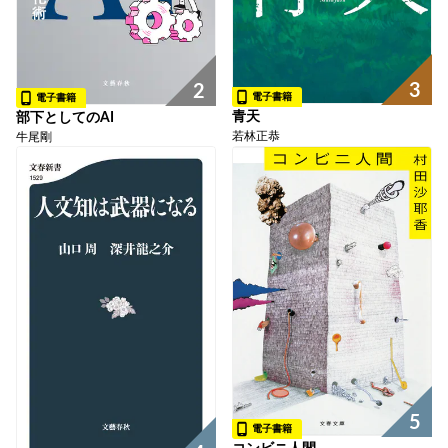
3
2
電子書籍
電子書籍
青天
部下としてのAI
若林正恭
牛尾剛
5
電子書籍