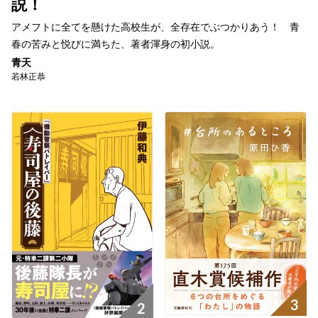
説！
アメフトに全てを懸けた高校生が、全存在でぶつかりあう！ 青
春の苦みと悦びに満ちた、著者渾身の初小説。
青天
若林正恭
3
2