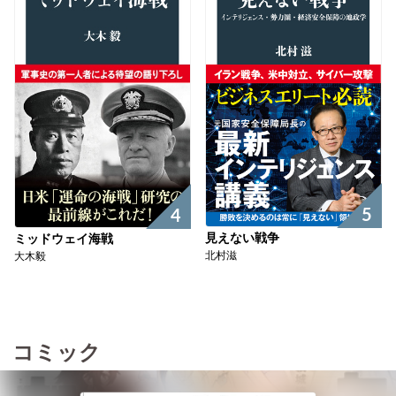
5
4
見えない戦争
ミッドウェイ海戦
北村滋
大木毅
コミック