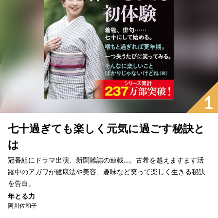
1
七十過ぎても楽しく元気に過ごす秘訣と
は
冠番組にドラマ出演、新聞雑誌の連載…。古希を越えますます活
躍中のアガワが健康法や美容、趣味など笑って楽しく生きる秘訣
を告白。
年とる力
阿川佐和子