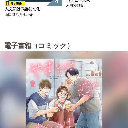
コンビニ人間
4
電子書籍
村田沙耶香
人文知は武器になる
山口周 深井龍之介
電子書籍（コミック）