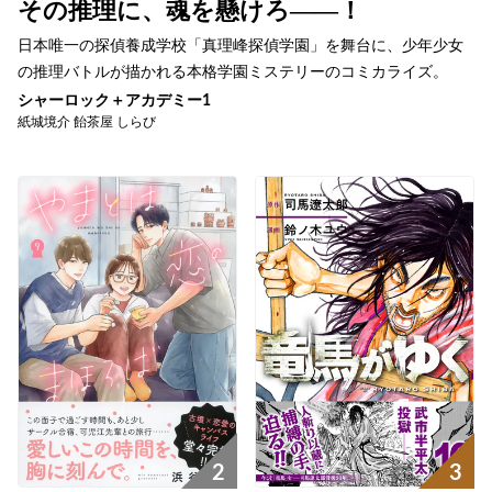
その推理に、魂を懸けろ――！
日本唯一の探偵養成学校「真理峰探偵学園」を舞台に、少年少女
の推理バトルが描かれる本格学園ミステリーのコミカライズ。
シャーロック＋アカデミー1
紙城境介 飴茶屋 しらび
2
3