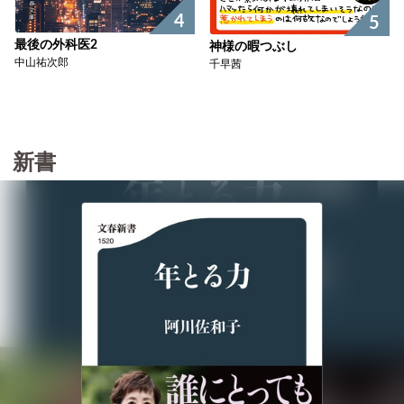
4
5
最後の外科医2
神様の暇つぶし
中山祐次郎
千早茜
新書