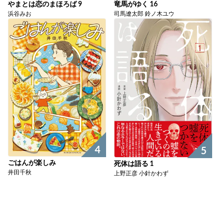
やまとは恋のまほろば 9
竜馬がゆく 16
浜谷みお
司馬遼太郎 鈴ノ木ユウ
4
5
ごはんが楽しみ
死体は語る 1
井田千秋
上野正彦 小針かわず