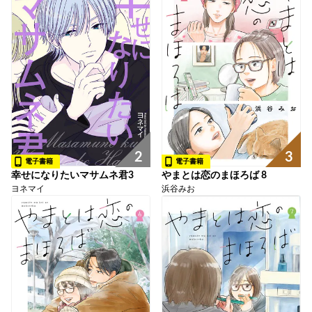
2
3
電子書籍
電子書籍
幸せになりたいマサムネ君3
やまとは恋のまほろば 8
ヨネマイ
浜谷みお