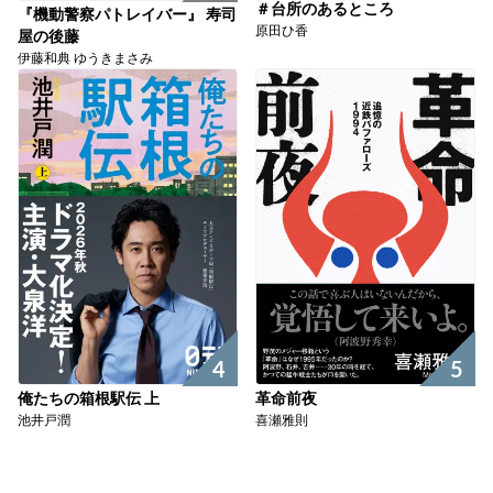
＃台所のあるところ
『機動警察パトレイバー』 寿司
原田ひ香
屋の後藤
伊藤和典 ゆうきまさみ
4
5
俺たちの箱根駅伝 上
革命前夜
池井戸潤
喜瀬雅則