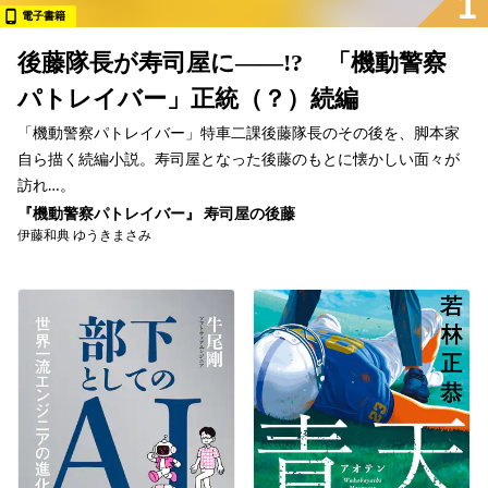
1
電子書籍
後藤隊長が寿司屋に――!? 「機動警察
パトレイバー」正統（？）続編
「機動警察パトレイバー」特車二課後藤隊長のその後を、脚本家
自ら描く続編小説。寿司屋となった後藤のもとに懐かしい面々が
訪れ…。
『機動警察パトレイバー』 寿司屋の後藤
伊藤和典 ゆうきまさみ