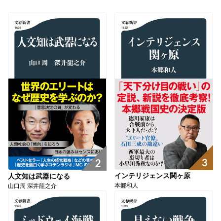
3
2
インテリジェンス関ヶ原
人文知は武器になる
本郷和人
山口周 深井龍之介