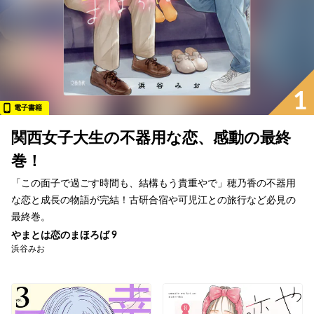
1
電子書籍
関西女子大生の不器用な恋、感動の最終
巻！
「この面子で過ごす時間も、結構もう貴重やで」穂乃香の不器用
な恋と成長の物語が完結！古研合宿や可児江との旅行など必見の
最終巻。
やまとは恋のまほろば 9
浜谷みお