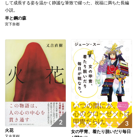
して成長する姿を温かく静謐な筆致で綴った、祝福に満ちた長編
小説。
羊と鋼の森
宮下奈都
2
3
火花
女の甲冑、着たり脱いだり毎日
又吉直樹