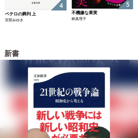
5
4
不機嫌な果実
ペテロの葬列 上
林真理子
宮部みゆき
新書