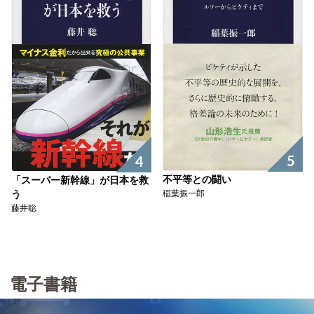
5
4
不平等との闘い
「スーパー新幹線」が日本を救
稲葉振一郎
う
藤井聡
電子書籍