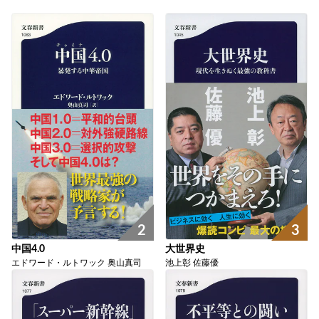
2
3
中国4.0
大世界史
エドワード・ルトワック 奥山真司
池上彰 佐藤優