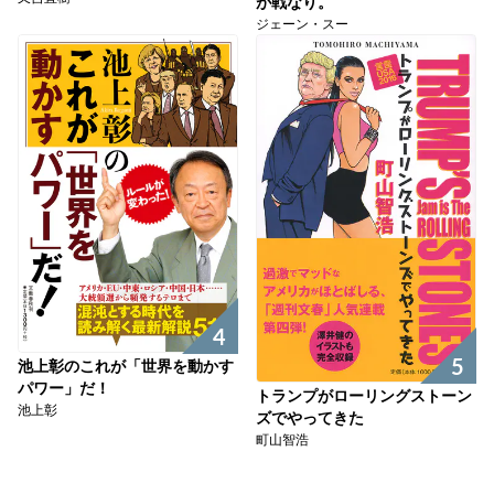
が戦なり。
ジェーン・スー
4
5
池上彰のこれが「世界を動かす
パワー」だ！
トランプがローリングストーン
池上彰
ズでやってきた
町山智浩