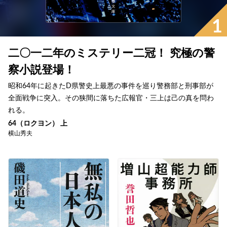
1
二〇一二年のミステリー二冠！ 究極の警
察小説登場！
昭和64年に起きたD県警史上最悪の事件を巡り警務部と刑事部が
全面戦争に突入。その狭間に落ちた広報官・三上は己の真を問わ
れる。
64（ロクヨン） 上
横山秀夫