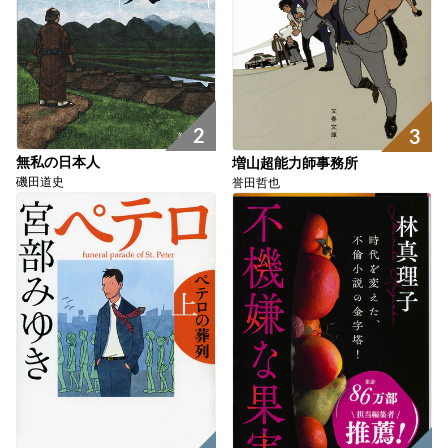
2
3
無私の日本人
増山超能力師事務所
磯田道史
誉田哲也