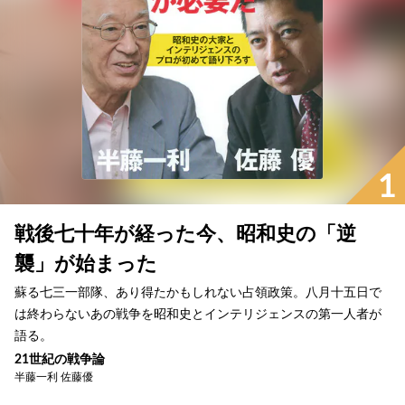
1
戦後七十年が経った今、昭和史の「逆
襲」が始まった
蘇る七三一部隊、あり得たかもしれない占領政策。八月十五日で
は終わらないあの戦争を昭和史とインテリジェンスの第一人者が
語る。
21世紀の戦争論
半藤一利 佐藤優