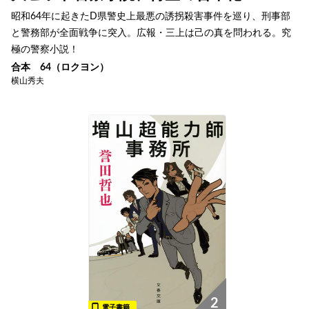
昭和64年に起きたD県警史上最悪の誘拐殺害事件を巡り、刑事部
と警務部が全面戦争に突入。広報・三上は己の真を問われる。究
極の警察小説！
合本 64（ロクヨン）
横山秀夫
2
電子書籍