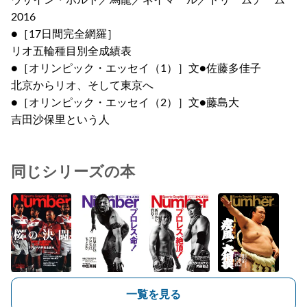
ウサイン・ボルト／馬龍／ネイマール／ドリームチーム
2016
●［17日間完全網羅］
リオ五輪種目別全成績表
●［オリンピック・エッセイ（1）］文●佐藤多佳子
北京からリオ、そして東京へ
●［オリンピック・エッセイ（2）］文●藤島大
吉田沙保里という人
同じシリーズの本
一覧を見る