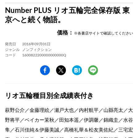
Number PLUS リオ五輪完全保存版 東
京へと続く物語。
価格：
※各書店サイトで確認してください
発売日
2016年09月01日
ジャンル
ノンフィクション
コード
1600822200000000000Q
リオ五輪種目別全成績表付き
萩野公介／金藤理絵／瀬戸大也／内村航平／山縣亮太／大
野将平／ベイカー茉秋／田知本遥／伊調馨／錦織圭／水谷
隼／石川佳純＆伊藤美誠／高橋礼華＆松友美佐紀／三宅宏