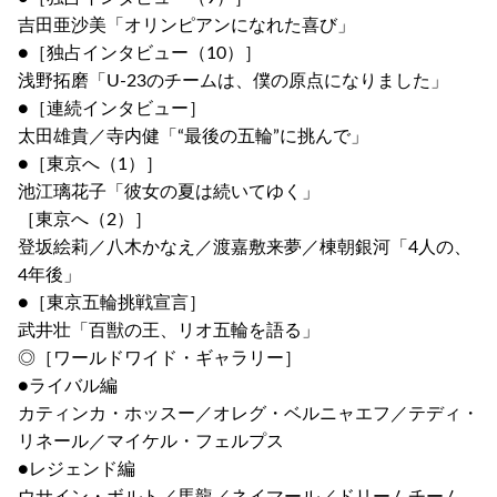
吉田亜沙美「オリンピアンになれた喜び」
●［独占インタビュー（10）］
浅野拓磨「U-23のチームは、僕の原点になりました」
●［連続インタビュー］
太田雄貴／寺内健「“最後の五輪”に挑んで」
●［東京へ（1）］
池江璃花子「彼女の夏は続いてゆく」
［東京へ（2）］
登坂絵莉／八木かなえ／渡嘉敷来夢／棟朝銀河「4人の、
4年後」
●［東京五輪挑戦宣言］
武井壮「百獣の王、リオ五輪を語る」
◎［ワールドワイド・ギャラリー］
●ライバル編
カティンカ・ホッスー／オレグ・ベルニャエフ／テディ・
リネール／マイケル・フェルプス
●レジェンド編