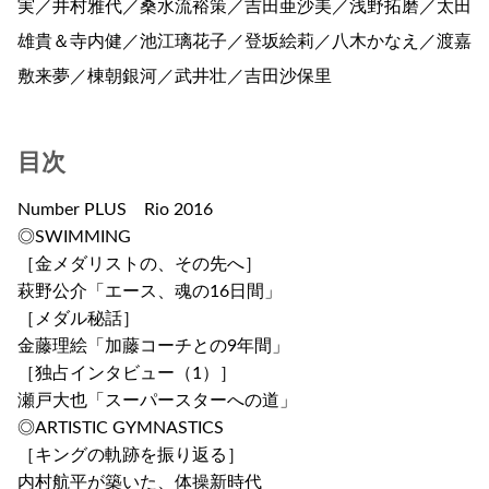
実／井村雅代／桑水流裕策／吉田亜沙美／浅野拓磨／太田
雄貴＆寺内健／池江璃花子／登坂絵莉／八木かなえ／渡嘉
敷来夢／棟朝銀河／武井壮／吉田沙保里
目次
Number PLUS Rio 2016
◎SWIMMING
［金メダリストの、その先へ］
萩野公介「エース、魂の16日間」
［メダル秘話］
金藤理絵「加藤コーチとの9年間」
［独占インタビュー（1）］
瀬戸大也「スーパースターへの道」
◎ARTISTIC GYMNASTICS
［キングの軌跡を振り返る］
内村航平が築いた、体操新時代