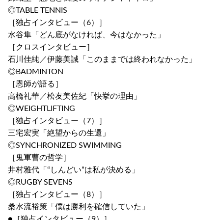
◎TABLE TENNIS
［独占インタビュー（6）］
水谷隼「どん底がなければ、今はなかった」
［クロスインタビュー］
石川佳純／伊藤美誠「このままでは終われなかった」
◎BADMINTON
［恩師が語る］
高橋礼華／松友美佐紀「快挙の理由」
◎WEIGHTLIFTING
［独占インタビュー（7）］
三宅宏実「絶望からの生還」
◎SYNCHRONIZED SWIMMING
［鬼軍曹の哲学］
井村雅代「“しんどい”は私が決める」
◎RUGBY SEVENS
［独占インタビュー（8）］
桑水流裕策「僕は勝利を確信していた」
●［独占インタビュー（9）］