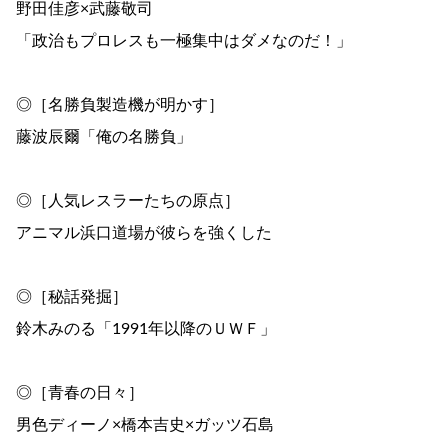
野田佳彦×武藤敬司
「政治もプロレスも一極集中はダメなのだ！」
◎［名勝負製造機が明かす］
藤波辰爾「俺の名勝負」
◎［人気レスラーたちの原点］
アニマル浜口道場が彼らを強くした
◎［秘話発掘］
鈴木みのる「1991年以降のＵＷＦ」
◎［青春の日々］
男色ディーノ×橋本吉史×ガッツ石島