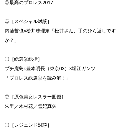
◎最高のプロレス2017
◎［スペシャル対談］
内藤哲也×松井珠理奈「松井さん、手のひら返しです
か？」
◎［総選挙総括］
プチ鹿島×豊本明長（東京03）×堀江ガンツ
「プロレス総選挙を読み解く」
◎［原色美女レスラー図鑑］
朱里／木村花／雪妃真矢
◎［レジェンド対談］