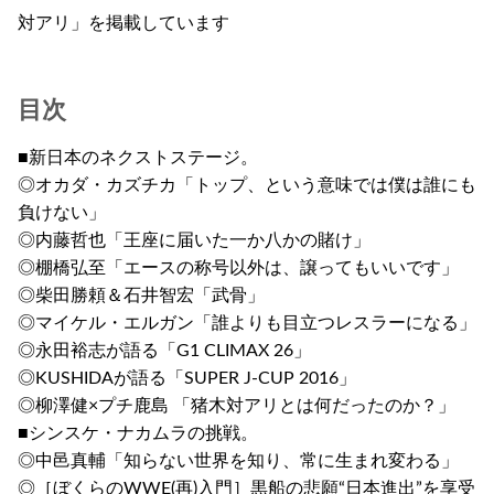
対アリ」を掲載しています
目次
■新日本のネクストステージ。
◎オカダ・カズチカ「トップ、という意味では僕は誰にも
負けない」
◎内藤哲也「王座に届いた一か八かの賭け」
◎棚橋弘至「エースの称号以外は、譲ってもいいです」
◎柴田勝頼＆石井智宏「武骨」
◎マイケル・エルガン「誰よりも目立つレスラーになる」
◎永田裕志が語る「G1 CLIMAX 26」
◎KUSHIDAが語る「SUPER J-CUP 2016」
◎柳澤健×プチ鹿島 「猪木対アリとは何だったのか？」
■シンスケ・ナカムラの挑戦。
◎中邑真輔「知らない世界を知り、常に生まれ変わる」
◎［ぼくらのWWE(再)入門］黒船の悲願“日本進出”を享受