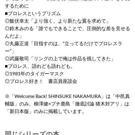
するために
■プロレスというプリズム
◎飯伏幸太「より強く、より新たな翼を求めて」
◎鈴木みのる「誰でもできることで、圧倒的な差を見せる
んだよ」
◎丸藤正道「目指すのは、“立ってるだけでプロレスラ
ー”」
◎武藤敬司「リングの上で俺は作品を残してきた」
■プロレス、語れども語れども。
◎1981年のタイガーマスク
◎プロレス好き！ 書店員座談会
※「Welcome Back! SHINSUKE NAKAMURA」は「中邑真
輔版」のみ、柳澤健×プチ鹿島「徹底討論 猪木対アリ」は
「新日本版」のみに掲載しています。
同じシリーズの本