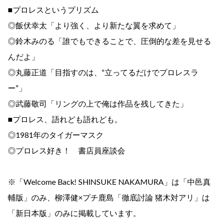
■プロレスというプリズム
◎飯伏幸太「より強く、より新たな翼を求めて」
◎鈴木みのる「誰でもできることで、圧倒的な差を見せる
んだよ」
◎丸藤正道「目指すのは、“立ってるだけでプロレスラ
ー”」
◎武藤敬司「リングの上で俺は作品を残してきた」
■プロレス、語れども語れども。
◎1981年のタイガーマスク
◎プロレス好き！ 書店員座談会
※「Welcome Back! SHINSUKE NAKAMURA」は「中邑真
輔版」のみ、柳澤健×プチ鹿島「徹底討論 猪木対アリ」は
「新日本版」のみに掲載しています。