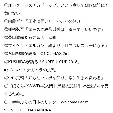
◎オカダ・カズチカ「トップ、という意味では僕は誰にも
負けない」
◎内藤哲也「王座に届いた一か八かの賭け」
◎棚橋弘至「エースの称号以外は、譲ってもいいです」
◎柴田勝頼＆石井智宏「武骨」
◎マイケル・エルガン「誰よりも目立つレスラーになる」
◎永田裕志が語る「G1 CLIMAX 26」
◎KUSHIDAが語る「SUPER J-CUP 2016」
■シンスケ・ナカムラの挑戦。
◎中邑真輔「知らない世界を知り、常に生まれ変わる」
◎［ぼくらのWWE(再)入門］黒船の悲願“日本進出”を享受
するために
◎［半年ぶりの日本のリング］Welcome Back!
SHINSUKE NAKAMURA