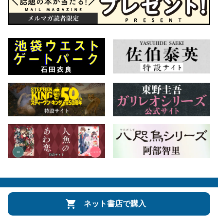
会社概要
自費出版のご案内
お問合せ
ネット書店で購入
株式会社文藝春秋
文春オンライン
Number Web
CREA WEB
Copyright © Bungeishunju Ltd.