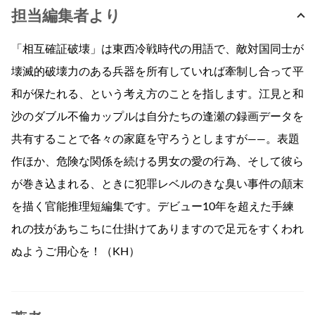
担当編集者より
「相互確証破壊」は東西冷戦時代の用語で、敵対国同士が
壊滅的破壊力のある兵器を所有していれば牽制し合って平
和が保たれる、という考え方のことを指します。江見と和
沙のダブル不倫カップルは自分たちの逢瀬の録画データを
共有することで各々の家庭を守ろうとしますが――。表題
作ほか、危険な関係を続ける男女の愛の行為、そして彼ら
が巻き込まれる、ときに犯罪レベルのきな臭い事件の顛末
を描く官能推理短編集です。デビュー10年を超えた手練
れの技があちこちに仕掛けてありますので足元をすくわれ
ぬようご用心を！（KH）