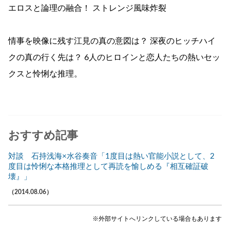
エロスと論理の融合！ ストレンジ風味炸裂
情事を映像に残す江見の真の意図は？ 深夜のヒッチハイ
クの真の行く先は？ 6人のヒロインと恋人たちの熱いセッ
クスと怜悧な推理。
おすすめ記事
対談 石持浅海×水谷奏音「1度目は熱い官能小説として、2
度目は怜悧な本格推理として再読を愉しめる『相互確証破
壊』」
（2014.08.06）
※外部サイトへリンクしている場合もあります