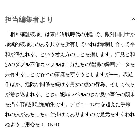
担当編集者より
「相互確証破壊」は東西冷戦時代の用語で、敵対国同士が
壊滅的破壊力のある兵器を所有していれば牽制し合って平
和が保たれる、という考え方のことを指します。江見と和
沙のダブル不倫カップルは自分たちの逢瀬の録画データを
共有することで各々の家庭を守ろうとしますが――。表題
作ほか、危険な関係を続ける男女の愛の行為、そして彼ら
が巻き込まれる、ときに犯罪レベルのきな臭い事件の顛末
を描く官能推理短編集です。デビュー10年を超えた手練
れの技があちこちに仕掛けてありますので足元をすくわれ
ぬようご用心を！（KH）