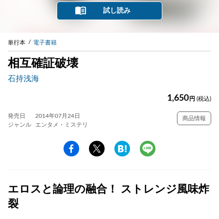
試し読み
単行本
電子書籍
相互確証破壊
石持浅海
1,650
円
(税込)
発売日
2014年07月24日
商品情報
ジャンル
エンタメ・ミステリ
エロスと論理の融合！ ストレンジ風味炸
裂