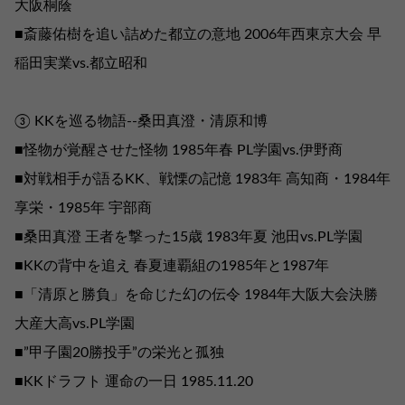
大阪桐蔭
■斎藤佑樹を追い詰めた都立の意地 2006年西東京大会 早
稲田実業vs.都立昭和
③ KKを巡る物語--桑田真澄・清原和博
■怪物が覚醒させた怪物 1985年春 PL学園vs.伊野商
■対戦相手が語るKK、戦慄の記憶 1983年 高知商・1984年
享栄・1985年 宇部商
■桑田真澄 王者を撃った15歳 1983年夏 池田vs.PL学園
■KKの背中を追え 春夏連覇組の1985年と1987年
■「清原と勝負」を命じた幻の伝令 1984年大阪大会決勝
大産大高vs.PL学園
■”甲子園20勝投手”の栄光と孤独
■KKドラフト 運命の一日 1985.11.20