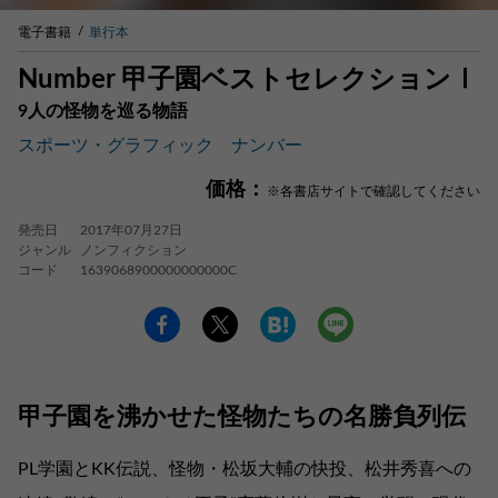
電子書籍
単行本
Number 甲子園ベストセレクションⅠ
9人の怪物を巡る物語
スポーツ・グラフィック ナンバー
価格：
※各書店サイトで確認してください
発売日
2017年07月27日
ジャンル
ノンフィクション
コード
1639068900000000000C
甲子園を沸かせた怪物たちの名勝負列伝
PL学園とKK伝説、怪物・松坂大輔の快投、松井秀喜への