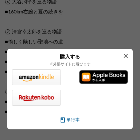
⑥ 大谷翔平を巡る物語
■160km右腕と夏の続きを
⑦ 清宮幸太郎を巡る物語
■愉しく険しい聖地への道
■新主将としての決意 あの打席を忘れない
購入する
■帰ってきた怪物 新たな歴史を創りたい
※外部サイトに飛びます
■怪物スラッガー比較 清宮とゴジラの共通点
⑧ 江川卓を巡る物語
■甲子園は幻のように 1973年 作新学院vs.柳川商
■怪物・江川卓に挑んだ男たち
単行本