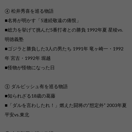
④ 松井秀喜を巡る物語
■名将が明かす「5連続敬遠の痛恨」
■総力を挙げて挑んだ5番打者との勝負 1992年夏 星稜vs.
明徳義塾
■ゴジラと勝負した3人の男たち 1991年 竜ヶ崎一・1992
年 宮古・1992年 堀越
■怪物が怪物になった日
⑤ ダルビッシュ有を巡る物語
■知られざる18歳の葛藤
■「ダルを言わしたれ！」燃えた闘将の”想定外” 2003年夏
平安vs.東北