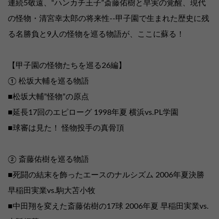
連続5敬遠、“ハンカチ王子”斎藤佑樹と早実の覚醒、現代
の怪物・清宮幸太郎の将来性--甲子園で生まれた歴史に残
る名勝負と9人の怪物を巡る物語が、ここに蘇る！
【甲子園の怪物たちを巡る26編】
① 松坂大輔を巡る物語
■松坂大輔”怪物”の原点
■延長17回のエピローグ 1998年夏 横浜vs.PL学園
■球審は見た！ 怪物投手の真骨頂
② 斎藤佑樹を巡る物語
■死闘の結末を飾ったエースのナルシズム 2006年夏決勝
早稲田実業vs.駒大苫小牧
■中田翔を変えた斎藤佑樹の17球 2006年夏 早稲田実業vs.