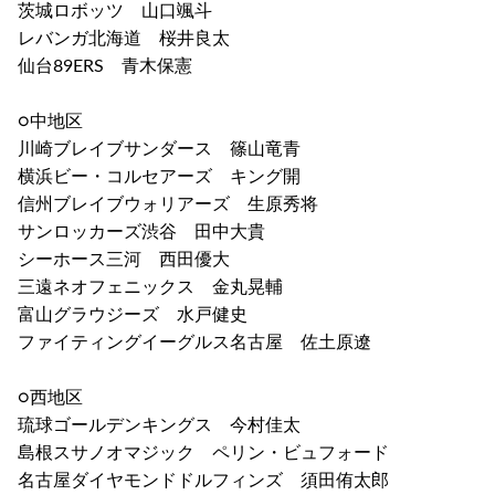
茨城ロボッツ 山口颯斗
レバンガ北海道 桜井良太
仙台89ERS 青木保憲
○中地区
川崎ブレイブサンダース 篠山竜青
横浜ビー・コルセアーズ キング開
信州ブレイブウォリアーズ 生原秀将
サンロッカーズ渋谷 田中大貴
シーホース三河 西田優大
三遠ネオフェニックス 金丸晃輔
富山グラウジーズ 水戸健史
ファイティングイーグルス名古屋 佐土原遼
○西地区
琉球ゴールデンキングス 今村佳太
島根スサノオマジック ペリン・ビュフォード
名古屋ダイヤモンドドルフィンズ 須田侑太郎