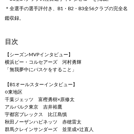
＊全選手の選手評付き、B1・B2・B3全56クラブの完全名
鑑収録。
目次
【シーズンMVPインタビュー】
横浜ビー・コルセアーズ 河村勇輝
「無我夢中にバスケをすること」
【B1オールスターインタビュー】
○東地区
千葉ジェッツ 富樫勇樹×原修太
アルバルク東京 吉井裕鷹
宇都宮ブレックス 比江島慎
秋田ノーザンハピネッツ 赤穂雷太
群馬クレインサンダーズ 並里成×辻直人