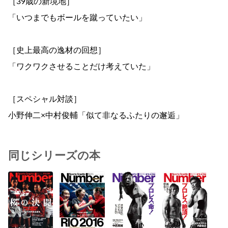
［39歳の新境地］
「いつまでもボールを蹴っていたい」
［史上最高の逸材の回想］
「ワクワクさせることだけ考えていた」
［スペシャル対談］
小野伸二×中村俊輔「似て非なるふたりの邂逅」
同じシリーズの本