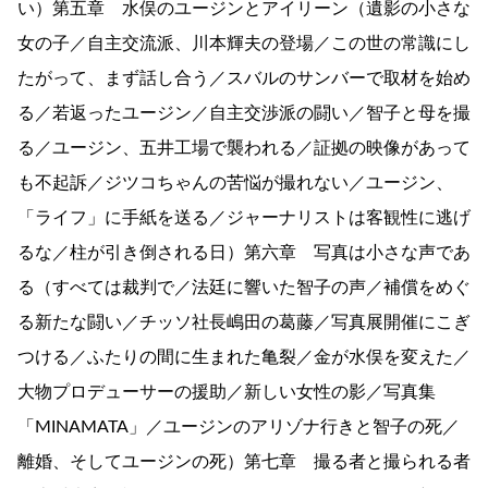
い）第五章 水俣のユージンとアイリーン（遺影の小さな
女の子／自主交流派、川本輝夫の登場／この世の常識にし
たがって、まず話し合う／スバルのサンバーで取材を始め
る／若返ったユージン／自主交渉派の闘い／智子と母を撮
る／ユージン、五井工場で襲われる／証拠の映像があって
も不起訴／ジツコちゃんの苦悩が撮れない／ユージン、
「ライフ」に手紙を送る／ジャーナリストは客観性に逃げ
るな／柱が引き倒される日）第六章 写真は小さな声であ
る（すべては裁判で／法廷に響いた智子の声／補償をめぐ
る新たな闘い／チッソ社長嶋田の葛藤／写真展開催にこぎ
つける／ふたりの間に生まれた亀裂／金が水俣を変えた／
大物プロデューサーの援助／新しい女性の影／写真集
「MINAMATA」／ユージンのアリゾナ行きと智子の死／
離婚、そしてユージンの死）第七章 撮る者と撮られる者