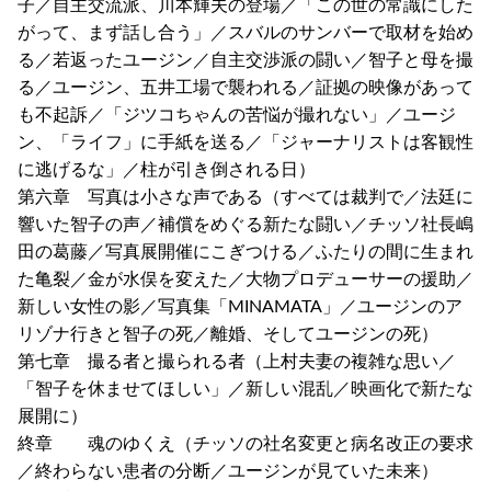
子／自主交流派、川本輝夫の登場／「この世の常識にした
がって、まず話し合う」／スバルのサンバーで取材を始め
る／若返ったユージン／自主交渉派の闘い／智子と母を撮
る／ユージン、五井工場で襲われる／証拠の映像があって
も不起訴／「ジツコちゃんの苦悩が撮れない」／ユージ
ン、「ライフ」に手紙を送る／「ジャーナリストは客観性
に逃げるな」／柱が引き倒される日）
第六章 写真は小さな声である（すべては裁判で／法廷に
響いた智子の声／補償をめぐる新たな闘い／チッソ社長嶋
田の葛藤／写真展開催にこぎつける／ふたりの間に生まれ
た亀裂／金が水俣を変えた／大物プロデューサーの援助／
新しい女性の影／写真集「MINAMATA」／ユージンのア
リゾナ行きと智子の死／離婚、そしてユージンの死）
第七章 撮る者と撮られる者（上村夫妻の複雑な思い／
「智子を休ませてほしい」／新しい混乱／映画化で新たな
展開に）
終章 魂のゆくえ（チッソの社名変更と病名改正の要求
／終わらない患者の分断／ユージンが見ていた未来）