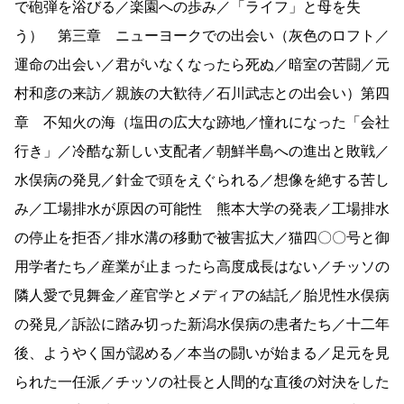
で砲弾を浴びる／楽園への歩み／「ライフ」と母を失
う） 第三章 ニューヨークでの出会い（灰色のロフト／
運命の出会い／君がいなくなったら死ぬ／暗室の苦闘／元
村和彦の来訪／親族の大歓待／石川武志との出会い）第四
章 不知火の海（塩田の広大な跡地／憧れになった「会社
行き」／冷酷な新しい支配者／朝鮮半島への進出と敗戦／
水俣病の発見／針金で頭をえぐられる／想像を絶する苦し
み／工場排水が原因の可能性 熊本大学の発表／工場排水
の停止を拒否／排水溝の移動で被害拡大／猫四〇〇号と御
用学者たち／産業が止まったら高度成長はない／チッソの
隣人愛で見舞金／産官学とメディアの結託／胎児性水俣病
の発見／訴訟に踏み切った新潟水俣病の患者たち／十二年
後、ようやく国が認める／本当の闘いが始まる／足元を見
られた一任派／チッソの社長と人間的な直後の対決をした