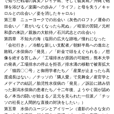
で知った戦場の真実／レイテ島、そして硫黄島／沖縄で砲
弾を浴びる／楽園への歩み／「ライフ」と母を失う／キャ
ロルとの出会い／姿を消したキャロル）
第三章 ニューヨークでの出会い（灰色のロフト／運命の
出会い／「君がいなくなったら死ぬ」／暗室の苦闘／元村
和彦の来訪／親族の大歓待／石川武志との出会い）
第四章 不知火の海（塩田の広大な跡地／憧れになった
「会社行き」／冷酷な新しい支配者／朝鮮半島への進出と
敗戦／水俣病の「発見」／「針金で頭をえぐられる」／想
像を絶する苦しみ／「工場排水が原因の可能性」熊本大学
の発表／工場排水の停止を拒否／排水溝の移動で被害拡大
／「猫四〇〇号」と御用学者たち／「産業が止まったら高
度成長はない」／チッソの「隣人愛」で見舞金／産官学と
メディアの結託／胎児性水俣病の「発見」／訴訟に踏み切
った新潟水俣病の患者たち／十二年後、ようやく国が認め
る／本当の闘いが始まる／足元を見られた一任派／「チッ
ソの社長と人間的な直後の対決をしたい」）
第五章 水俣のユージンとアイリーン（遺影の小さな女の