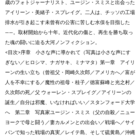
歳のフォトジャーナリスト、ユージン・スミスと出会った
アイリーン・美緒子・スプレイグ。二人は、チッソの工場
排水が引き起こす未曾有の公害に苦しむ水俣を目指した
――。取材開始から十年。近代化の傷と、再生を勝ち取っ
た魂の闘いに迫る大河ノンフィクション。
<目次>序章 小さな声に導かれて（写真は小さな声にす
ぎない／ヒロシマ、ナガサキ、ミナマタ）第一章 アイリ
ーンの生い立ち（曾祖父・岡崎久次郎／アメリカへ／富が
人を不幸にする／魔性の祖母・桂子／徳富蘇峰と光之村／
久次郎の死／父 ウォーレン・スプレイグ／アイリーンの
誕生／自分は邪魔、いなければいい／スタンフォード大学
へ 第二章 写真家ユージン・スミス（父の自殺／ニュー
ヨークで母と闘う／妻カルメンとの出会い／戦場へ／サイ
パンで知った戦場の真実／レイテ島、そして硫黄島／沖縄