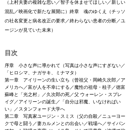
（上村夫妻の複雑な思い／智子を休ませてほしい／新しい
混乱／映画化で新たな展開に）終章 魂のゆくえ（チッソ
の社名変更と病名改正の要求／終わらない患者の分断／ユ
ージンが見ていた未来）
目次
序章 小さな声に導かれて（写真は小さな声にすぎない／
「ヒロシマ、ナガサキ、ミナマタ）
第一章 アイリーンの生い立ち（曾祖父・岡崎久次郎／ア
メリカへ／富が人を不幸にする／魔性の祖母・桂子／徳富
蘇峰と「光之村」／久次郎の死／父 ウォーレン・スプレ
イグ／アイリーンの誕生／「自分は邪魔、いなければい
い」／スタンフォード大学へ
第二章 写真家ユージン・スミス（父の自殺／ニューヨー
クで母と闘う／妻カルメンとの出会い／戦場へ／サイパン