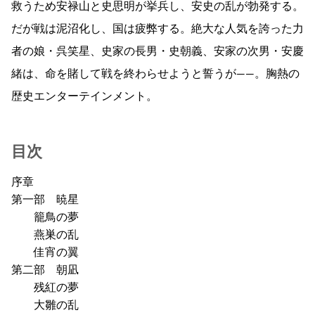
救うため安禄山と史思明が挙兵し、安史の乱が勃発する。
だが戦は泥沼化し、国は疲弊する。絶大な人気を誇った力
者の娘・呉笑星、史家の長男・史朝義、安家の次男・安慶
緒は、命を賭して戦を終わらせようと誓うが――。胸熱の
歴史エンターテインメント。
目次
序章
第一部 暁星
籠鳥の夢
燕巣の乱
佳宵の翼
第二部 朝凪
残紅の夢
大雛の乱