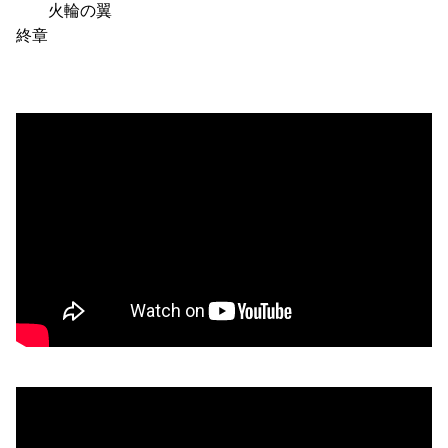
火輪の翼
終章