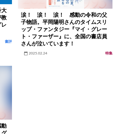
番大
涙！ 涙！ 涙！ 感動の令和の父
が教
子物語。平岡陽明さんのタイムスリ
グレ
ップ・ファンタジー『マイ・グレー
ト・ファーザー』に、全国の書店員
書評
さんが泣いています！
2025.02.24
特集
感動
・グ