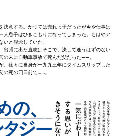
を決意する。かつては売れっ子だったが今や仕事は
一人息子はひきこもりになってしまった。もはやア
ないと観念していた。
、出張に出た直志はそこで、決して逢うはずのない
苦の末に自動車事故で死んだ父だった――。
が、徐々に自身が一九九三年にタイムスリップした
父の死の四日前で……。