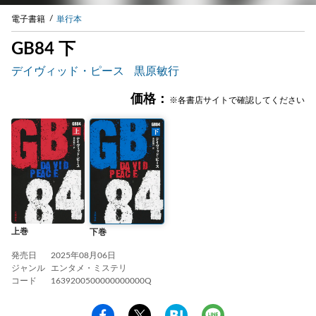
電子書籍
単行本
GB84 下
デイヴィッド・ピース
黒原敏行
価格：
※各書店サイトで確認してください
上巻
下巻
発売日
2025年08月06日
ジャンル
エンタメ・ミステリ
コード
1639200500000000000Q