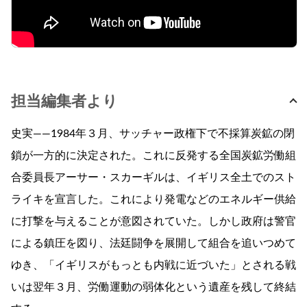
担当編集者より
史実――1984年３月、サッチャー政権下で不採算炭鉱の閉
鎖が一方的に決定された。これに反発する全国炭鉱労働組
合委員長アーサー・スカーギルは、イギリス全土でのスト
ライキを宣言した。これにより発電などのエネルギー供給
に打撃を与えることが意図されていた。しかし政府は警官
による鎮圧を図り、法廷闘争を展開して組合を追いつめて
ゆき、「イギリスがもっとも内戦に近づいた」とされる戦
いは翌年３月、労働運動の弱体化という遺産を残して終結