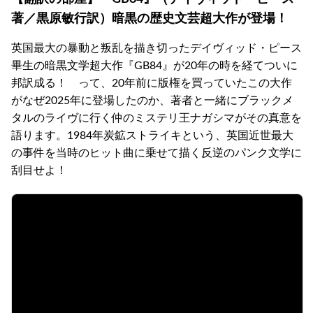
著／黒原敏行訳）暗黒の歴史文芸超大作が登場！
英国最大の暴動と叛乱を描き切ったデイヴィッド・ピース
畢生の暗黒文学超大作『GB84』が20年の時を経てついに
邦訳成る！ って、20年前に版権を買っていたこの大作
がなぜ2025年に登場したのか、著者と一緒にブラックメ
タルのライヴに行く仲のミステリ王ナガシマがその真意を
語ります。1984年炭鉱ストライキという、英国近世最大
の事件を当時のヒット曲に乗せて描く反逆のパンク文学に
刮目せよ！