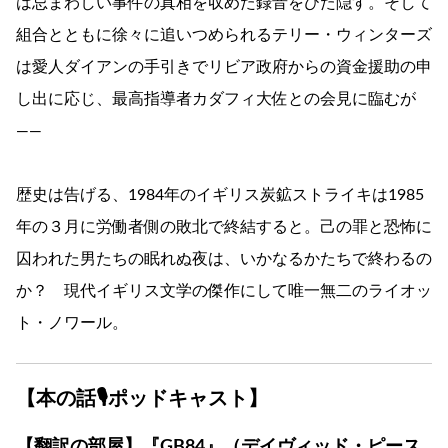
は忌まわしい事件の真相を収めた録音をひた隠す。そして
組合とともに徐々に追いつめられるテリー・ウィンターズ
は愛人ダイアンの手引きでリビア政府からの資金援助の申
し出に応じ、最高指導者カダフィ大佐との会見に臨むが
――
歴史は告げる、1984年のイギリス炭鉱ストライキは1985
年の３月に労働者側の敗北で終結すると。己の罪と恐怖に
囚われた男たちの眠れぬ夜は、いかなるかたちで終わるの
か？ 現代イギリス文学の傑作にして唯一無二のライオッ
ト・ノワール。
【本の話🎙ポッドキャスト】
【翻訳の部屋】『GB84』（デイヴィッド・ピース