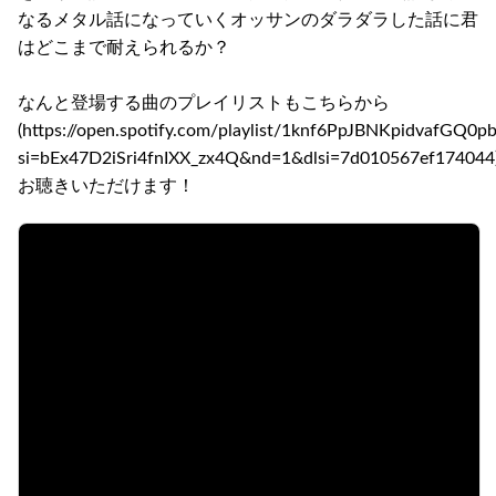
なるメタル話になっていくオッサンのダラダラした話に君
はどこまで耐えられるか？
なんと登場する曲のプレイリストもこちらから
(https://open.spotify.com/playlist/1knf6PpJBNKpidvafGQ0p
si=bEx47D2iSri4fnIXX_zx4Q&nd=1&dlsi=7d010567ef174044
お聴きいただけます！