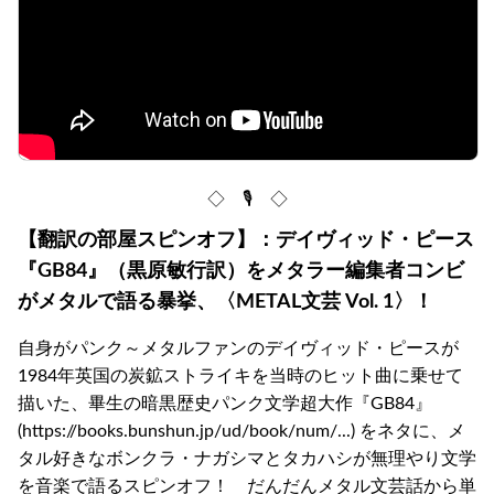
◇ 🎙 ◇
【翻訳の部屋スピンオフ】：デイヴィッド・ピース
『GB84』（黒原敏行訳）をメタラー編集者コンビ
がメタルで語る暴挙、〈METAL文芸 Vol. 1〉！
自身がパンク～メタルファンのデイヴィッド・ピースが
1984年英国の炭鉱ストライキを当時のヒット曲に乗せて
描いた、畢生の暗黒歴史パンク文学超大作『GB84』
(https://books.bunshun.jp/ud/book/num/...) をネタに、メ
タル好きなボンクラ・ナガシマとタカハシが無理やり文学
を音楽で語るスピンオフ！ だんだんメタル文芸話から単