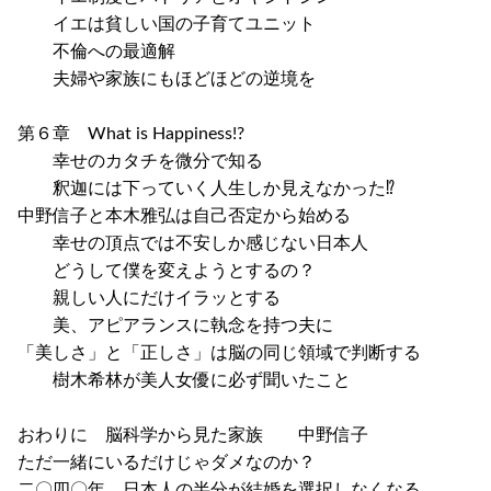
イエは貧しい国の子育てユニット
不倫への最適解
夫婦や家族にもほどほどの逆境を
第６章 What is Happiness!?
幸せのカタチを微分で知る
釈迦には下っていく人生しか見えなかった⁉
中野信子と本木雅弘は自己否定から始める
幸せの頂点では不安しか感じない日本人
どうして僕を変えようとするの？
親しい人にだけイラッとする
美、アピアランスに執念を持つ夫に
「美しさ」と「正しさ」は脳の同じ領域で判断する
樹木希林が美人女優に必ず聞いたこと
おわりに 脳科学から見た家族 中野信子
ただ一緒にいるだけじゃダメなのか？
二〇四〇年、日本人の半分が結婚を選択しなくなる