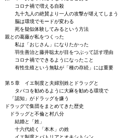
コロナ禍で増える自殺
九十九人の絶賛より一人の攻撃が堪えてしまう
脳は環境でモードが変わる
死を疑似体験してみるという方法
親との葛藤が私をつくった
私は「おじさん」になりたかった
羽生善治と藤井聡太が目をつぶって話す理由
コロナ禍でできるようになったこと
有性生殖という無駄が「種の存続」には重要
第５章 イエ制度と夫婦別姓とドラッグと
タバコを勧めるように大麻を勧める環境で
「認知」がドラッグを嫌う
ドラッグで集団をまとめてきた歴史
ドラッグと不倫と村八分
結婚と「姓」
十六代続く「本木」の姓
イエ制度とパトリアとオキシトシン