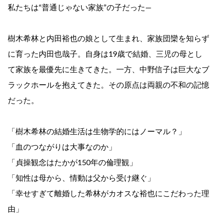
私たちは“普通じゃない家族”の子だった―
樹木希林と内田裕也の娘として生まれ、家族団欒を知らず
に育った内田也哉子。自身は19歳で結婚、三児の母とし
て家族を最優先に生きてきた。一方、中野信子は巨大なブ
ラックホールを抱えてきた。その原点は両親の不和の記憶
だった。
「樹木希林の結婚生活は生物学的にはノーマル？」
「血のつながりは大事なのか」
「貞操観念はたかが150年の倫理観」
「知性は母から、情動は父から受け継ぐ」
「幸せすぎて離婚した希林がカオスな裕也にこだわった理
由」