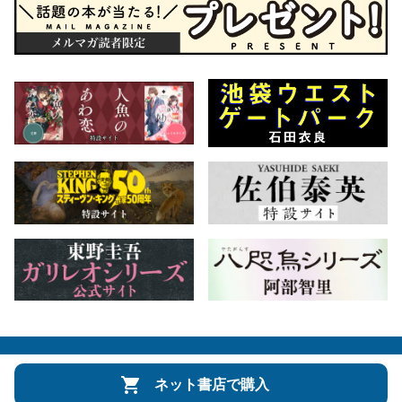
会社概要
自費出版のご案内
お問合せ
ネット書店で購入
株式会社文藝春秋
文春オンライン
Number Web
CREA WEB