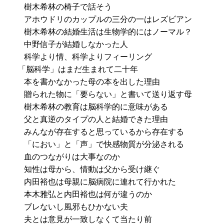
樹木希林の椅子で話そう
アホウドリのカップルの三分の一はレズビアン
樹木希林の結婚生活は生物学的にはノーマル？
中野信子が結婚しなかった人
科学より情、科学よりフィーリング
「脳科学」はまだ生まれて二十年
本を書かなかった母の本を出した理由
贈られた物に「要らない」と書いて送り返す母
樹木希林の教育は脳科学的に意味がある
父と真逆のタイプの人と結婚できた理由
みんなが存在すると思っているから存在する
「におい」と「声」で快感物質が分泌される
血のつながりは大事なのか
知性は母から、情動は父から受け継ぐ
内田裕也は母親に脳病院に連れて行かれた
本木雅弘と内田裕也は何が違うのか
ブレないし風邪もひかない夫
夫とは意見が一致しなくて当たり前