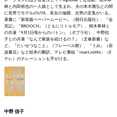
レーションのほか音楽ユニットsighboatでも活動。樹木希
林と内田裕也の一人娘として生まれ、夫の本木雅弘との間
に長男でモデルのUTA、長女の伽羅、次男の玄兎がいる。
著書に『新装版ペーパームービー』（朝日出版社）、『会
見記』『BROOCH』（ともにリトルモア）、樹木希林と
の共著『9月1日母からのバトン』（ポプラ社）、中野信
子との共著『なんで家族を続けるの？』（文春新書）な
ど。『たいせつなこと』（フレーベル館）、『うみ』（岩
波書店）など絵本の翻訳、テレビ番組「noart,nolife」（E
テレ）のナレーションも手がける。
中野 信子