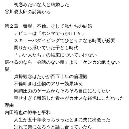
初恋みたいな人と結婚した
谷川俊太郎の詩集から
第２章 毒親、不倫。そして私たちの結婚
デビューは『ホンマでっか!?ＴＶ』
スキューバダイビングでひとりになる時間が必要
周りから浮いていた子ども時代
「いい人たち」の結束についていけない
選べるのなら「会話のない親」より「ケンカの絶えない
親」
貞操観念はたかが百五十年の倫理観
不倫叩きは生物のアリー効果ゆえ
同調圧力のゲームからそろそろ自由になりたい
幸せすぎて離婚した希林がカオスな裕也にこだわった
理由
内田裕也の戦争と平和
人生が五十年余っちゃったときに夫に出会った
別れて楽になろうと話し合っていたら