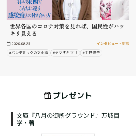
世界各国のコロナ対策を見れば、国民性がハッ
キリ見える
2020.08.25
インタビュー・対談
#パンデミックの文明論
#ヤマザキ マリ
#中野 信子
プレゼント
文庫『八月の御所グラウンド』万城目
学・著