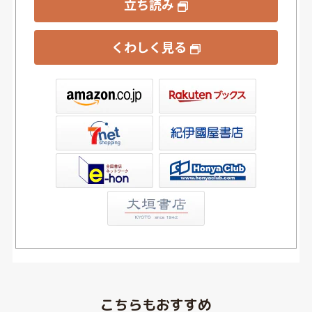
立ち読み
くわしく見る
ックス
屋書店ウェブストア
Club
こちらもおすすめ