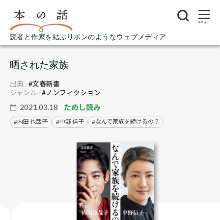
メニュー
読者と作家を結ぶリボンのようなウェブメディア
晒された家族
出典 :
#文春新書
ジャンル :
#ノンフィクション
2021.03.18
ためし読み
内田 也哉子
中野 信子
なんで家族を続けるの？