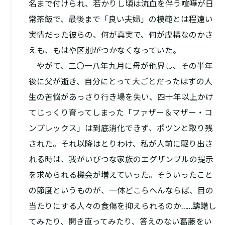
名まで付けられ、若かりし頃は流血を伴う喧嘩が日
常茶飯で、最後まで「良い夫婦」の模範とは程遠い
実情だった彼らの、何が真実で、何が虚構なのかさ
えも、もはや区別がつかなくなっていた。
やがて、二〇一八年九月に母が他界し、その半年
後に父が逝き、自分にとって大ごとだったはずの人
生の苦悩があっさり行き場を失い、四十年以上かけ
てじっくり育ってしまった「ファザー＆マザー・コ
ンプレックス」は到底消化できず、ポツンと取り残
された。それ以降はとりわけ、私が人前に駆り出さ
れる時は、我がいびつな家族のエグザンプルの提示
を求められる機会が増えていった。そういったこと
の節度というものが、一体どこらへんならば、目の
当たりにする人々の食傷を抑えられるのか……躊躇し
てみたり、開き直ってみたり、答えのない葛藤をい