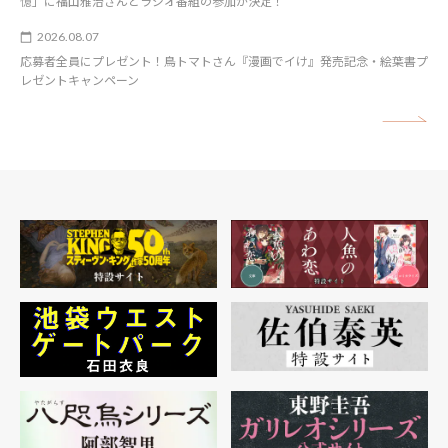
憶」に福山雅治さんとラジオ番組の参加が決定！
2026.08.07
応募者全員にプレゼント！鳥トマトさん『漫画でイけ』発売記念・絵葉書プ
レゼントキャンペーン
矢