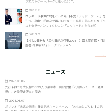
ウエストゲートパークと走った30年」
2026.08.03
ロッキード事件に材をとった新刊小説『シャドーゲーム』を
刊行、真山仁氏はなぜ再びロッキード事件に挑んだのか【ベ
ストセラーノンフィクション『ロッキード』から5年】
2026.07.09
【7月20日開催「海の日記念行事2026」】直木賞作家・門井
慶喜×永井紗耶子トークセッション
矢
ニュース
2026.08.08
先行予約でも大反響のBOX入り豪華本 阿部智里『八咫烏シリーズ 愛蔵
版』。数量限定販売も開始！
2026.08.07
ガリレオ『永遠の記憶』発売記念キャンペーン、「あなたとガリレオの記