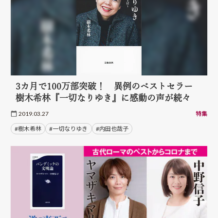
3カ月で100万部突破！ 異例のベストセラー
樹木希林『一切なりゆき』に感動の声が続々
2019.03.27
特集
#樹木希林
#一切なりゆき
#内田也哉子