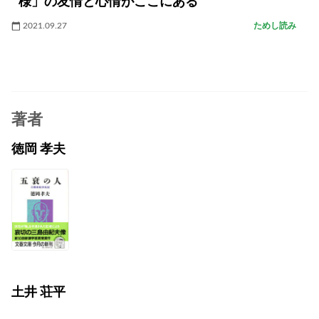
様」の友情と心情がここにある
2021.09.27
ためし読み
著者
徳岡 孝夫
土井 荘平