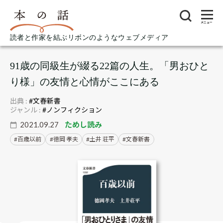
メニュー
読者と作家を結ぶリボンのようなウェブメディア
91歳の同級生が綴る22篇の人生。「男おひと
り様」の友情と心情がここにある
出典 :
#文春新書
ジャンル :
#ノンフィクション
2021.09.27
ためし読み
百歳以前
徳岡 孝夫
土井 荘平
文春新書