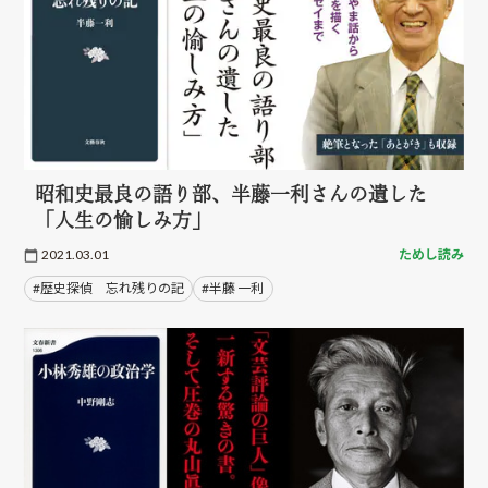
昭和史最良の語り部、半藤一利さんの遺した
「人生の愉しみ方」
2021.03.01
ためし読み
#歴史探偵 忘れ残りの記
#半藤 一利