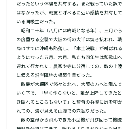
だったという体験を共有する。まだ戦っていた訳で
はなかったが、戦友と呼べるに近い感情を共有して
いる同級生だった。
昭和二十年（八月には終戦となる年）、三月から
の度重なる空襲で大阪の街の大半は焼き払われ、戦
局はすでに沖縄も陥落し、「本土決戦」が叫ばれる
ようになった五月、六月、私たち四年生は和歌山へ
連れて行かれた。農家や寺に分宿しての、敵の上陸
に備える沿岸陣地の構築作業だった。
敵機が大編隊で悠々と北へ、大阪の方へと飛んで
いく下で、「早く作らないと、敵が上陸してきたと
き隠れるところもないぞ」と監督の兵隊に尻を叩か
れての、海が見える山腹での穴掘りだった。
敵の空母から飛んできた小型機が飛び回って機銃
掃射を仕掛けてきて、隠れるよりほかなかった日も