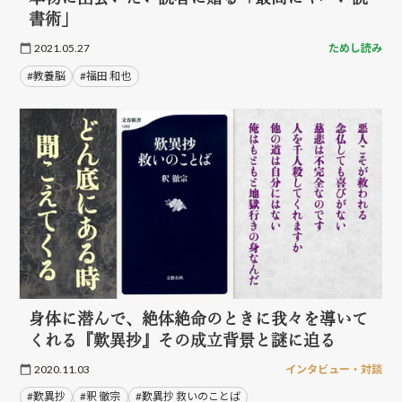
書術」
2021.05.27
ためし読み
#教養脳
#福田 和也
身体に潜んで、絶体絶命のときに我々を導いて
くれる『歎異抄』その成立背景と謎に迫る
2020.11.03
インタビュー・対談
#歎異抄
#釈 徹宗
#歎異抄 救いのことば