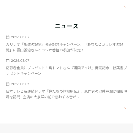
矢
ニュース
2026.08.07
ガリレオ『永遠の記憶』発売記念キャンペーン、「あなたとガリレオの記
憶」に福山雅治さんとラジオ番組の参加が決定！
2026.08.07
応募者全員にプレゼント！鳥トマトさん『漫画でイけ』発売記念・絵葉書プ
レゼントキャンペーン
2026.08.05
日本テレビ系連続ドラマ『俺たちの箱根駅伝』。原作者の池井戸潤が撮影現
場を訪問…主演の大泉洋の前で思わず本音が!?
矢