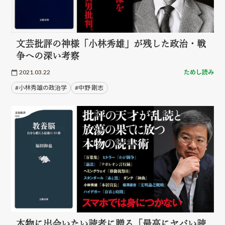
文芸批評の神様「小林秀雄」が残した政治・戦
争への深い考察
2021.03.22
ためし読み
#小林秀雄の政治学
#中野 剛志
本物に出会いたい読者に贈る「最高にヤバい読