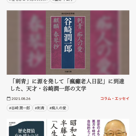
「刺青」に源を発して「瘋癲老人日記」に到達
した、天才・谷崎潤一郎の文学
2021.08.26
コラム・エッセイ
#谷崎 潤一郎
#刺青
#痴人の愛