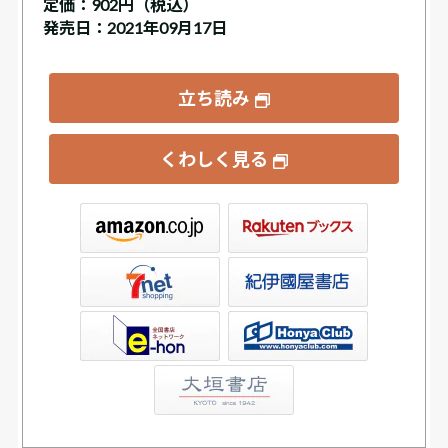
定価：
902円（税込）
発売日：2021年09月17日
立ち読み
くわしく見る
ックス
屋書店ウェブストア
Club