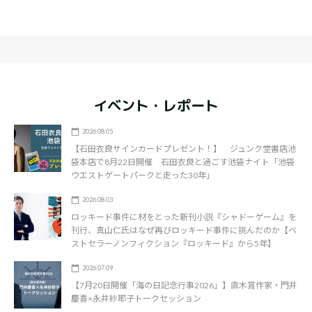
イベント・レポート
2026.08.05
【石田衣良サインカードプレゼント！】 ジュンク堂書店池
袋本店で8月22日開催 石田衣良と過ごす池袋ナイト「池袋
ウエストゲートパークと走った30年」
2026.08.03
ロッキード事件に材をとった新刊小説『シャドーゲーム』を
刊行、真山仁氏はなぜ再びロッキード事件に挑んだのか【ベ
ストセラーノンフィクション『ロッキード』から5年】
2026.07.09
【7月20日開催「海の日記念行事2026」】直木賞作家・門井
慶喜×永井紗耶子トークセッション