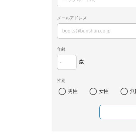
メールアドレス
年齢
歳
性別
男性
女性
無