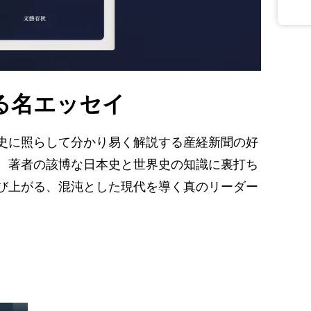
る名エッセイ
史に照らして分かり易く解説する産経新聞の好
。著者の該博な日本史と世界史の知識に裏打ち
び上がる、混沌とした現代を導く真のリーダー