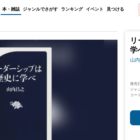
本・雑誌
ジャンルでさがす
ランキング
イベント
見つける
リ
学
山内
発売
ジャ
コー