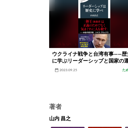
ウクライナ戦争と台湾有事――歴
に学ぶリーダーシップと国家の
2023.09.25
た
著者
山内 昌之