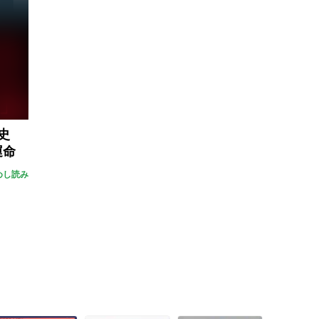
史
運命
めし読み