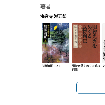
著者
海音寺 潮五郎
加藤清正（上）
明智光秀をめぐる武将
史
列伝