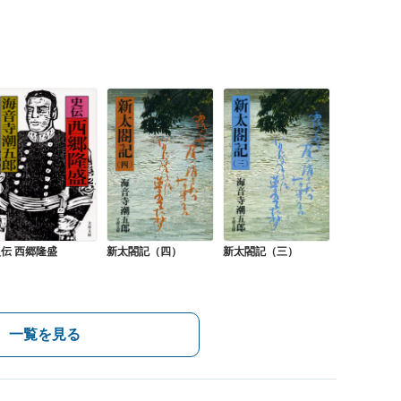
伝 西郷隆盛
新太閤記（四）
新太閤記（三）
一覧を見る