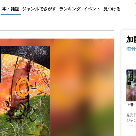
本・雑誌
ジャンルでさがす
ランキング
イベント
見つける
加
海音
上巻
発売
ジャ
コー