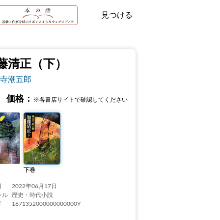
見つける
藤清正（下）
寺潮五郎
価格：
※各書店サイトで確認してください
下巻
日
2022年06月17日
ンル
歴史・時代小説
ド
1671352000000000000Y