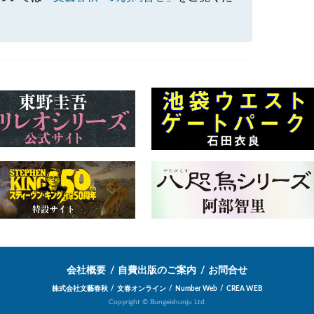
会社概要
自費出版のご案内
お問合せ
株式会社文藝春秋
文春オンライン
Number Web
CREA WEB
Copyright © Bungeishunju Ltd.