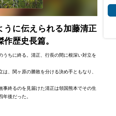
ように伝えられる加藤清正
傑作歴史長篇。
のうちに終る。清正、行長の間に根深い対立を
立は、関ヶ原の勝敗を分ける決め手ともなり、
無事終るのを見届けた清正は領国熊本でその生
四年後だった。