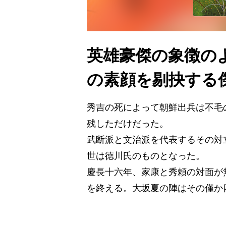
英雄豪傑の象徴の
の素顔を剔抉する
秀吉の死によって朝鮮出兵は不毛
残しただけだった。
武断派と文治派を代表するその対
世は徳川氏のものとなった。
慶長十六年、家康と秀頼の対面が
を終える。大坂夏の陣はその僅か