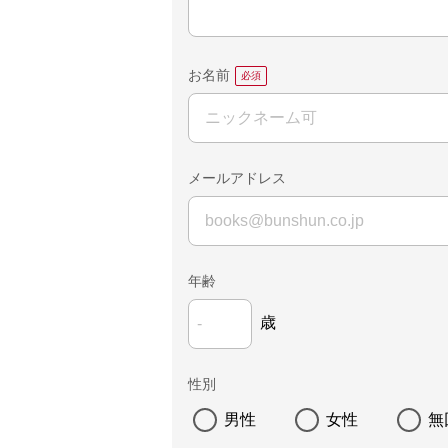
お名前
メールアドレス
年齢
歳
性別
男性
女性
無