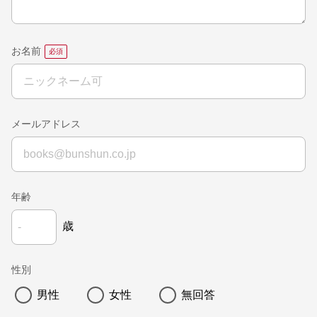
お名前
メールアドレス
年齢
歳
性別
男性
女性
無回答