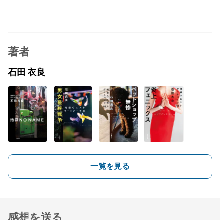
著者
石田 衣良
一覧を見る
感想を送る