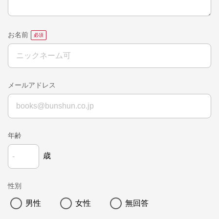
お名前
メールアドレス
年齢
歳
性別
男性
女性
無回答