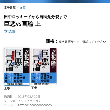
電子書籍
文庫
田中ロッキードから自民党分裂まで
巨悪vs言論 上
立花隆
価格：
※各書店サイトで確認してください
下巻
上巻
発売日
2018年02月20日
ジャンル
ノンフィクション
コード
1673301300000000000X