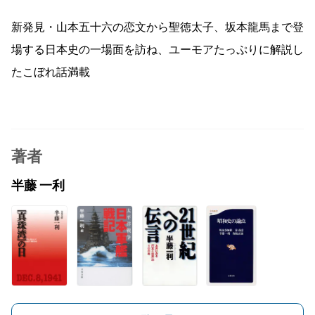
新発見・山本五十六の恋文から聖徳太子、坂本龍馬まで登
場する日本史の一場面を訪ね、ユーモアたっぷりに解説し
たこぼれ話満載
著者
半藤 一利