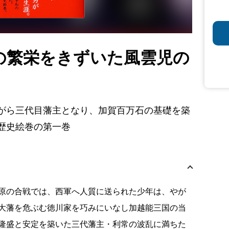
の繁栄をきずいた風雲児の
がら三代目藩主となり、加賀百万石の基礎を築
歴史絵巻の第一巻
原の合戦では、西軍へ人質に送られた少年は、やが
大藩を危ぶむ徳川家を巧みにいなし加越能三国の当
隆盛と安定を築いた三代藩主・利常の波乱に満ちた