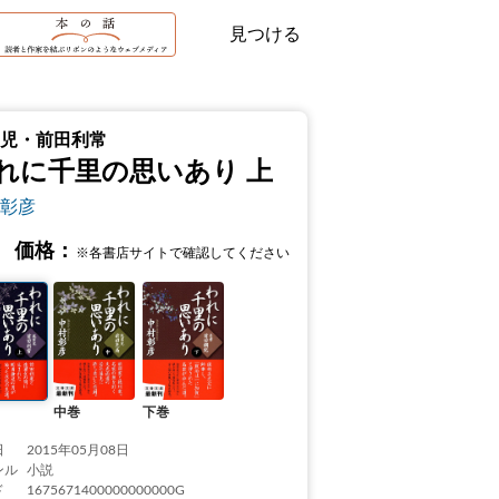
見つける
児・前田利常
れに千里の思いあり 上
彰彦
価格：
※各書店サイトで確認してください
中巻
下巻
日
2015年05月08日
ンル
小説
ド
1675671400000000000G