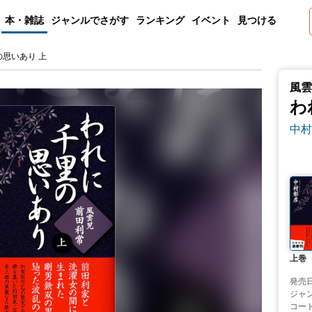
本・雑誌
ジャンルでさがす
ランキング
イベント
見つける
の思いあり 上
風雲
わ
中村
上巻
発売
ジャ
コー