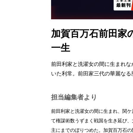
加賀百万石前田家
一生
前田利家と洗濯女の間に生まれな
いた利常。前田家三代の華麗なる
担当編集者より
前田利家と洗濯女の間に生まれ、関ケ
て権謀術数うずまく戦国を生き延び、
主にまでのぼりつめた。加賀百万石の