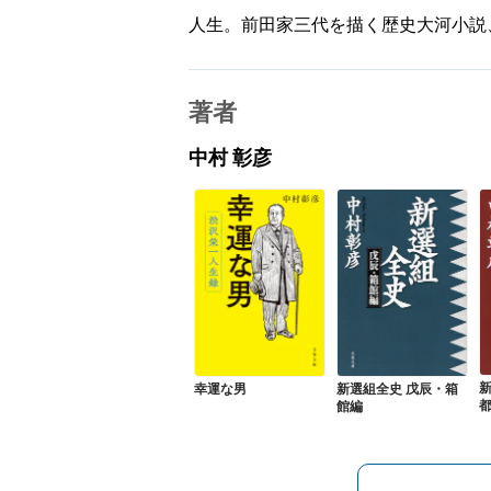
人生。前田家三代を描く歴史大河小説
著者
中村 彰彦
新選組全史 戊辰・箱
幸運な男
館編