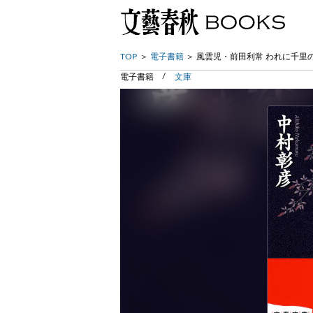
TOP
電子書籍
風雲児・前田利常 われに千里
電子書籍
文庫