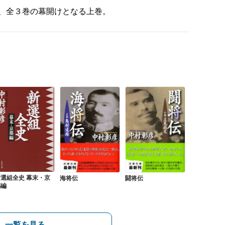
、全３巻の幕開けとなる上巻。
新選組全史 幕末・京
海将伝
闘将伝
都編
一覧を見る