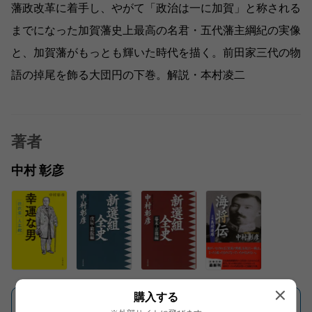
藩政改革に着手し、やがて「政治は一に加賀」と称される
までになった加賀藩史上最高の名君・五代藩主綱紀の実像
と、加賀藩がもっとも輝いた時代を描く。前田家三代の物
語の掉尾を飾る大団円の下巻。解説・本村凌二
著者
中村 彰彦
購入する
一覧を見る