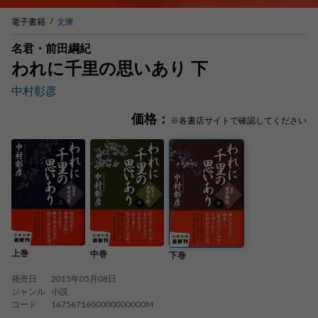
電子書籍
文庫
名君・前田綱紀
われに千里の思いあり 下
中村彰彦
価格：
※各書店サイトで確認してください
上巻
中巻
下巻
発売日
2015年05月08日
ジャンル
小説
コード
1675671600000000000M